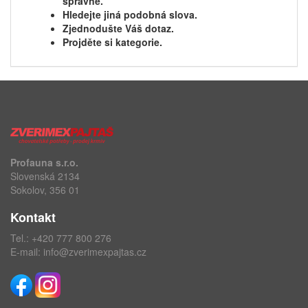
správně.
Hledejte jiná podobná slova.
Zjednodušte Váš dotaz.
Projděte si kategorie.
Profauna s.r.o.
Slovenská 2134
Sokolov, 356 01
Kontakt
Tel.:
+420 777 800 276
E-mail:
info@zverimexpajtas.cz