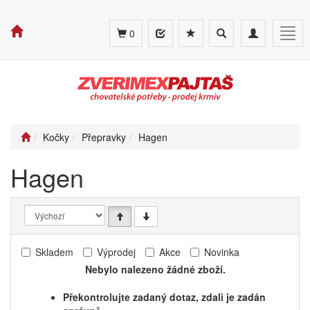
Toggle
Toggle
Togg
0
search
navigation
navig
Kočky
Přepravky
Hagen
Hagen
Skladem
Výprodej
Akce
Novinka
Nebylo nalezeno žádné zboží.
Překontrolujte zadaný dotaz, zdali je zadán