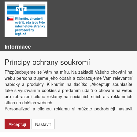
Informace
O nás
Principy ochrany soukromí
Obchodní podmínky
Ochrana osobních údajů
Přizpůsobujeme se Vám na míru. Na základě Vašeho chování na
Kontakt
webu personalizujeme jeho obsah a zobrazujeme Vám relevantní
Losování účtenek
nabídky a produkty. Kliknutím na tlačítko „Akceptuji“ souhlasíte
Aktuality
také s využíváním cookies a předáním údajů o chování na webu
Nastavení soukromí
pro zobrazení cílené reklamy na sociálních sítích a v reklamních
sítích na dalších webech.
Copyright © ABRA Software a.s. 2020
Personalizaci a cílenou reklamu si můžete podrobněji nastavit
nebo kdykoli vypnout po kliknutí na tlačítko „Nastavit“.
Akceptuji
Nastavit