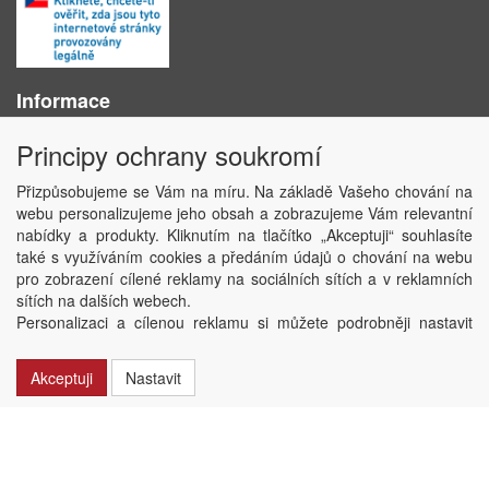
Informace
O nás
Principy ochrany soukromí
Obchodní podmínky
Ochrana osobních údajů
Přizpůsobujeme se Vám na míru. Na základě Vašeho chování na
Kontakt
webu personalizujeme jeho obsah a zobrazujeme Vám relevantní
Losování účtenek
nabídky a produkty. Kliknutím na tlačítko „Akceptuji“ souhlasíte
Aktuality
také s využíváním cookies a předáním údajů o chování na webu
Nastavení soukromí
pro zobrazení cílené reklamy na sociálních sítích a v reklamních
sítích na dalších webech.
Copyright © ABRA Software a.s. 2020
Personalizaci a cílenou reklamu si můžete podrobněji nastavit
nebo kdykoli vypnout po kliknutí na tlačítko „Nastavit“.
Akceptuji
Nastavit