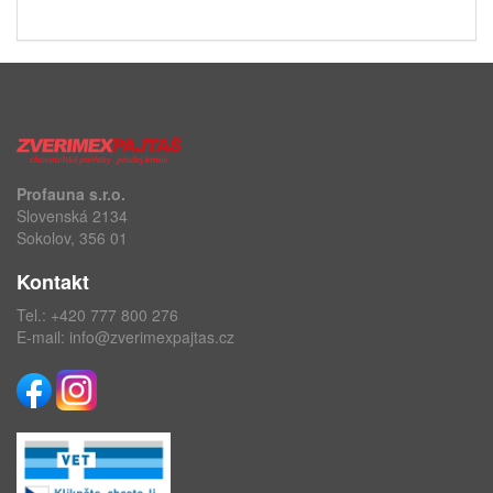
Profauna s.r.o.
Slovenská 2134
Sokolov, 356 01
Kontakt
Tel.:
+420 777 800 276
E-mail:
info@zverimexpajtas.cz