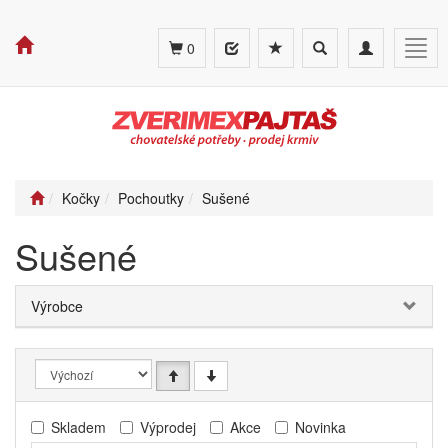
Toggle
Toggle
Togg
0
search
navigation
navig
Kočky
Pochoutky
Sušené
Sušené
Výrobce
Skladem
Výprodej
Akce
Novinka