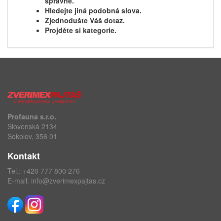
správně.
Hledejte jiná podobná slova.
Zjednodušte Váš dotaz.
Projděte si kategorie.
Profauna s.r.o.
Slovenská 2134
Sokolov, 356 01
Kontakt
Tel.:
+420 777 800 276
E-mail:
info@zverimexpajtas.cz