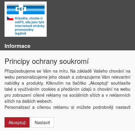
Informace
O nás
Principy ochrany soukromí
Obchodní podmínky
Ochrana osobních údajů
Přizpůsobujeme se Vám na míru. Na základě Vašeho chování na
Kontakt
webu personalizujeme jeho obsah a zobrazujeme Vám relevantní
Losování účtenek
nabídky a produkty. Kliknutím na tlačítko „Akceptuji“ souhlasíte
Aktuality
také s využíváním cookies a předáním údajů o chování na webu
Nastavení soukromí
pro zobrazení cílené reklamy na sociálních sítích a v reklamních
sítích na dalších webech.
Copyright © ABRA Software a.s. 2020
Personalizaci a cílenou reklamu si můžete podrobněji nastavit
nebo kdykoli vypnout po kliknutí na tlačítko „Nastavit“.
Akceptuji
Nastavit