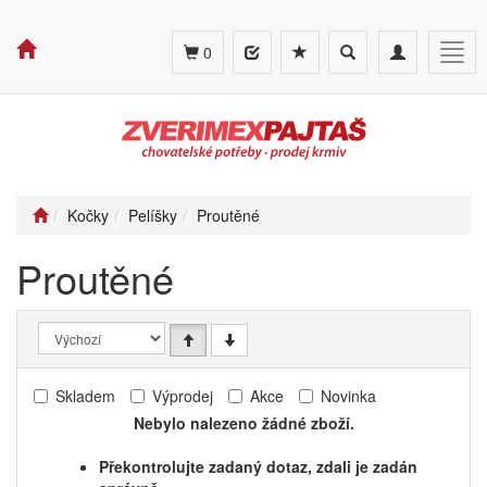
Toggle
Toggle
Togg
0
search
navigation
navig
Kočky
Pelíšky
Proutěné
Proutěné
Skladem
Výprodej
Akce
Novinka
Nebylo nalezeno žádné zboží.
Překontrolujte zadaný dotaz, zdali je zadán