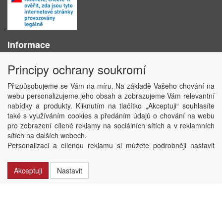
Informace
O nás
Principy ochrany soukromí
Obchodní podmínky
Ochrana osobních údajů
Přizpůsobujeme se Vám na míru. Na základě Vašeho chování na
Kontakt
webu personalizujeme jeho obsah a zobrazujeme Vám relevantní
Losování účtenek
nabídky a produkty. Kliknutím na tlačítko „Akceptuji“ souhlasíte
Aktuality
také s využíváním cookies a předáním údajů o chování na webu
Nastavení soukromí
pro zobrazení cílené reklamy na sociálních sítích a v reklamních
sítích na dalších webech.
Copyright © ABRA Software a.s. 2020
Personalizaci a cílenou reklamu si můžete podrobněji nastavit
nebo kdykoli vypnout po kliknutí na tlačítko „Nastavit“.
Akceptuji
Nastavit