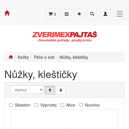
Toggle
Toggle
Togg
0
search
navigation
navig
Kočky
Péče o srst
Nůžky, kleštičky
Nůžky, kleštičky
Skladem
Výprodej
Akce
Novinka