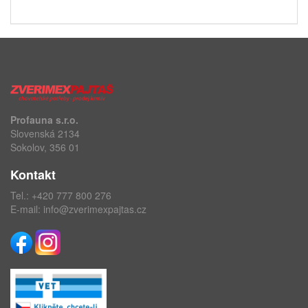
Profauna s.r.o.
Slovenská 2134
Sokolov, 356 01
Kontakt
Tel.:
+420 777 800 276
E-mail:
info@zverimexpajtas.cz