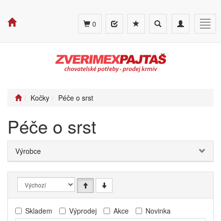
Toggle
Toggle
Togg
0
search
navigation
navig
Kočky
Péče o srst
Péče o srst
Výrobce
Skladem
Výprodej
Akce
Novinka