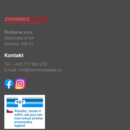
Profauna s.r.o.
Slovenská 2134
Sokolov, 356 01
Kontakt
Tel.:
+420 777 800 276
E-mail:
info@zverimexpajtas.cz