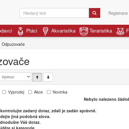
Registrace
odavci
Ptáci
Akvaristika
Teraristika
F
Odpuzovače
zovače
Výprodej
Akce
Novinka
Nebylo nalezeno žádné
kontrolujte zadaný dotaz, zdali je zadán správně.
dejte jiná podobná slova.
ednodušte Váš dotaz.
jděte si kategorie.