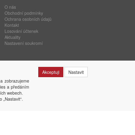
O nás
Obchodní podmínky
Ochrana osobních údajů
Kontakt
Losování účtenek
Aktuality
Nastavení soukromí
Akceptuji
Nastavit
 a zobrazujeme
kies a předáním
ších webech.
o „Nastavit“.