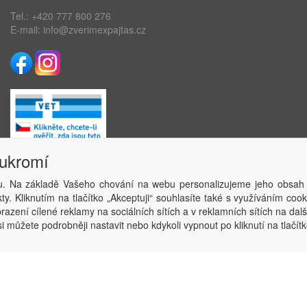
Tel.:
+420 777 800 276
E-mail:
info@zverimexpajtas.cz
oukromí
. Na základě Vašeho chování na webu personalizujeme jeho obsah
Copyright © ABRA Software a.s. 2020
y. Kliknutím na tlačítko „Akceptuji“ souhlasíte také s využíváním coo
azení cílené reklamy na sociálních sítích a v reklamních sítích na dal
i můžete podrobněji nastavit nebo kdykoli vypnout po kliknutí na tlačítk