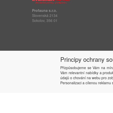
Profauna s.r.o.
Slovenská 2134
Sokolov, 356 01
Principy ochrany s
Přizpůsobujeme se Vám na míru
Vám relevantní nabídky a produkt
údajů o chování na webu pro zobr
Personalizaci a cílenou reklamu s