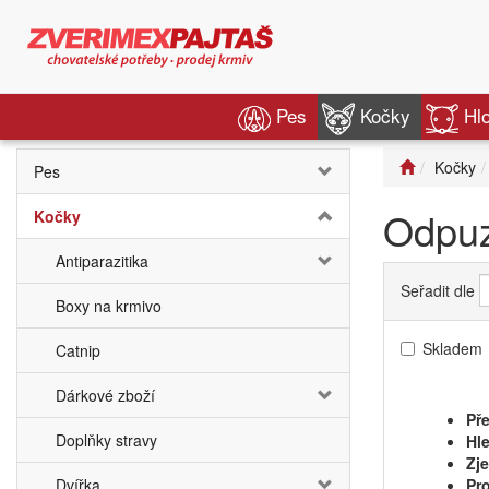
Pes
Kočky
Hl
Kočky
Pes
Odpu
Kočky
Antiparazitika
Seřadit dle
Boxy na krmivo
Skladem
Catnip
Dárkové zboží
Pře
Doplňky stravy
Hle
Zj
Dvířka
Pro