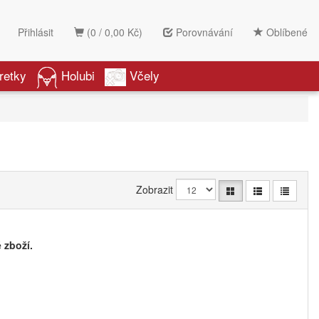
Přihlásit
(0 / 0,00 Kč)
Porovnávání
Oblíbené
retky
Holubi
Včely
Zobrazit
 zboží.