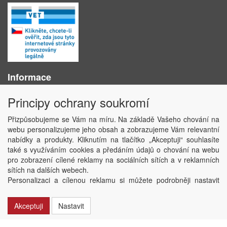
Informace
O nás
Principy ochrany soukromí
Obchodní podmínky
Ochrana osobních údajů
Přizpůsobujeme se Vám na míru. Na základě Vašeho chování na
Kontakt
webu personalizujeme jeho obsah a zobrazujeme Vám relevantní
Losování účtenek
nabídky a produkty. Kliknutím na tlačítko „Akceptuji“ souhlasíte
Aktuality
také s využíváním cookies a předáním údajů o chování na webu
Nastavení soukromí
pro zobrazení cílené reklamy na sociálních sítích a v reklamních
sítích na dalších webech.
Copyright © ABRA Software a.s. 2020
Personalizaci a cílenou reklamu si můžete podrobněji nastavit
nebo kdykoli vypnout po kliknutí na tlačítko „Nastavit“.
Akceptuji
Nastavit