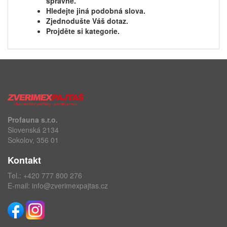
správně.
Hledejte jiná podobná slova.
Zjednodušte Váš dotaz.
Projděte si kategorie.
Profauna s.r.o.
Slovenská 2134
Sokolov, 356 01
Kontakt
Tel.:
+420 777 800 276
E-mail:
info@zverimexpajtas.cz