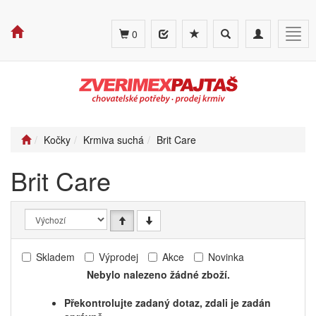
Toggle
Toggle
Togg
0
search
navigation
navig
Kočky
Krmiva suchá
Brit Care
Brit Care
Skladem
Výprodej
Akce
Novinka
Nebylo nalezeno žádné zboží.
Překontrolujte zadaný dotaz, zdali je zadán