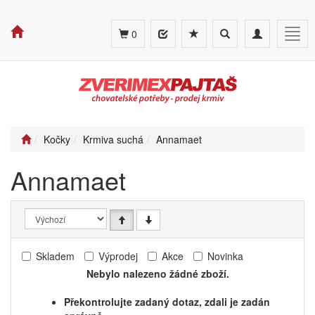
Toggle
Toggle
Togg
0
search
navigation
navig
Kočky
Krmiva suchá
Annamaet
Annamaet
Skladem
Výprodej
Akce
Novinka
Nebylo nalezeno žádné zboží.
Překontrolujte zadaný dotaz, zdali je zadán