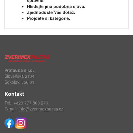
správně.
Hledejte jiná podobná slova.
Zjednodušte Váš dotaz.
Projděte si kategorie.
Profauna s.r.o.
Slovenská 2134
Sokolov, 356 01
Kontakt
Tel.:
+420 777 800 276
E-mail:
info@zverimexpajtas.cz