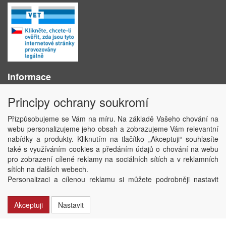
Informace
O nás
Principy ochrany soukromí
Obchodní podmínky
Ochrana osobních údajů
Přizpůsobujeme se Vám na míru. Na základě Vašeho chování na
Kontakt
webu personalizujeme jeho obsah a zobrazujeme Vám relevantní
Losování účtenek
nabídky a produkty. Kliknutím na tlačítko „Akceptuji“ souhlasíte
Aktuality
také s využíváním cookies a předáním údajů o chování na webu
Nastavení soukromí
pro zobrazení cílené reklamy na sociálních sítích a v reklamních
sítích na dalších webech.
Copyright © ABRA Software a.s. 2020
Personalizaci a cílenou reklamu si můžete podrobněji nastavit
nebo kdykoli vypnout po kliknutí na tlačítko „Nastavit“.
Akceptuji
Nastavit