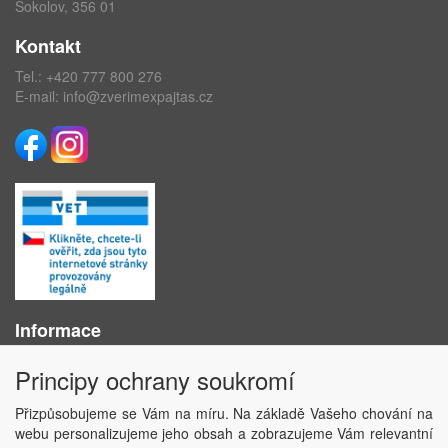
Sokolov, 356 01
Kontakt
Tel.:
+420 777 800 276
E-mail:
info@zverimexpajtas.cz
Informace
O nás
Principy ochrany soukromí
Obchodní podmínky
Ochrana osobních údajů
Přizpůsobujeme se Vám na míru. Na základě Vašeho chování na
Kontakt
webu personalizujeme jeho obsah a zobrazujeme Vám relevantní
Losování účtenek