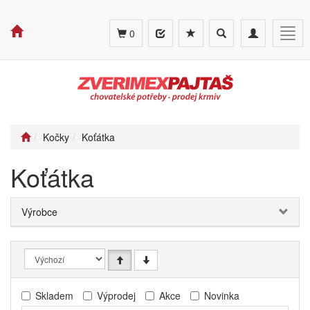
Toggle
Toggle
Togg
0
search
navigation
navig
Kočky
Koťátka
Koťátka
Výrobce
Skladem
Výprodej
Akce
Novinka