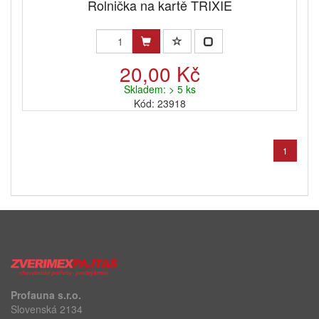
Rolnička na kartě TRIXIE
20,00 Kč
Skladem: > 5 ks
Kód: 23918
1
Profauna s.r.o.
Slovenská 2134