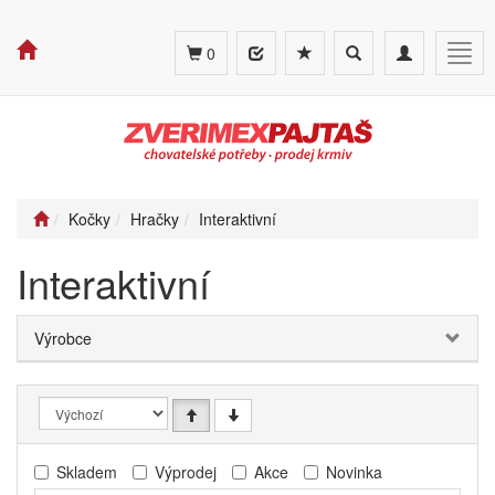
Toggle
Toggle
Togg
0
search
navigation
navig
Kočky
Hračky
Interaktivní
Interaktivní
Výrobce
Skladem
Výprodej
Akce
Novinka