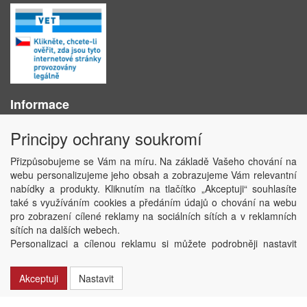
Informace
O nás
Principy ochrany soukromí
Obchodní podmínky
Ochrana osobních údajů
Přizpůsobujeme se Vám na míru. Na základě Vašeho chování na
Kontakt
webu personalizujeme jeho obsah a zobrazujeme Vám relevantní
Losování účtenek
nabídky a produkty. Kliknutím na tlačítko „Akceptuji“ souhlasíte
Aktuality
také s využíváním cookies a předáním údajů o chování na webu
Nastavení soukromí
pro zobrazení cílené reklamy na sociálních sítích a v reklamních
sítích na dalších webech.
Copyright © ABRA Software a.s. 2020
Personalizaci a cílenou reklamu si můžete podrobněji nastavit
nebo kdykoli vypnout po kliknutí na tlačítko „Nastavit“.
Akceptuji
Nastavit