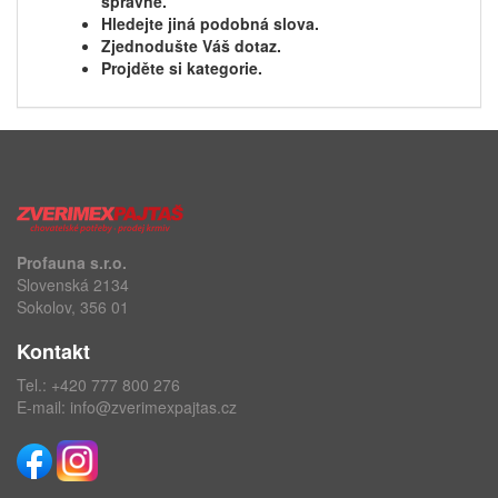
správně.
Hledejte jiná podobná slova.
Zjednodušte Váš dotaz.
Projděte si kategorie.
Profauna s.r.o.
Slovenská 2134
Sokolov, 356 01
Kontakt
Tel.:
+420 777 800 276
E-mail:
info@zverimexpajtas.cz