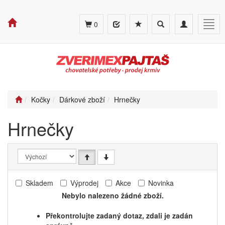
Toggle
Toggle
Togg
0
search
navigation
navig
Kočky
Dárkové zboží
Hrnečky
Hrnečky
Skladem
Výprodej
Akce
Novinka
Nebylo nalezeno žádné zboží.
Překontrolujte zadaný dotaz, zdali je zadán