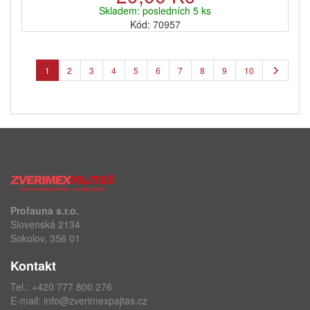
Skladem: posledních 5 ks
Kód: 70957
1
2
3
4
5
6
7
8
9
10
Profauna s.r.o.
Slovenská 2134
Sokolov, 356 01
Kontakt
Tel.:
+420 777 800 276
E-mail:
info@zverimexpajtas.cz