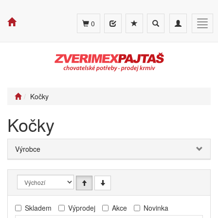
Toggle
Toggle
Togg
0
search
navigation
navig
Kočky
Kočky
Výrobce
Skladem
Výprodej
Akce
Novinka