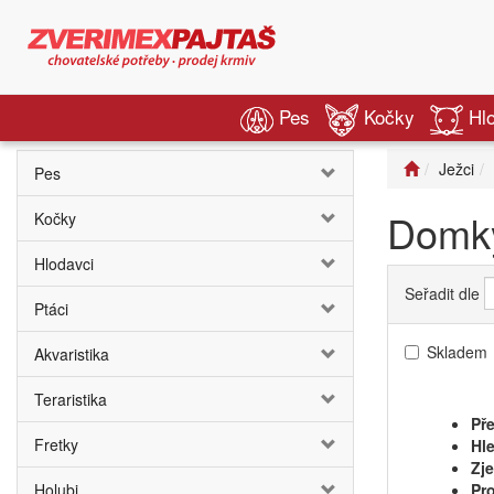
Pes
Kočky
Hl
Ježci
Pes
Domk
Kočky
Hlodavci
Seřadit dle
Ptáci
Skladem
Akvaristika
Teraristika
Pře
Fretky
Hle
Zj
Holubi
Pro