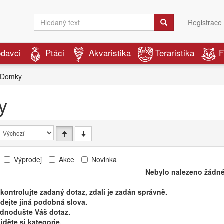
Registrace
odavci
Ptáci
Akvaristika
Teraristika
F
Domky
y
Výprodej
Akce
Novinka
Nebylo nalezeno žádné
kontrolujte zadaný dotaz, zdali je zadán správně.
dejte jiná podobná slova.
ednodušte Váš dotaz.
jděte si kategorie.