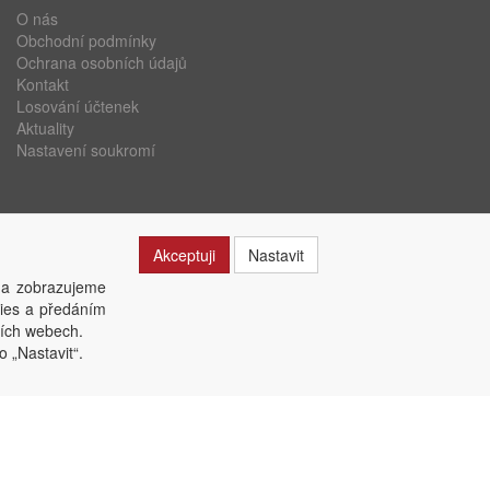
O nás
Obchodní podmínky
Ochrana osobních údajů
Kontakt
Losování účtenek
Aktuality
Nastavení soukromí
Akceptuji
Nastavit
 a zobrazujeme
kies a předáním
ších webech.
o „Nastavit“.