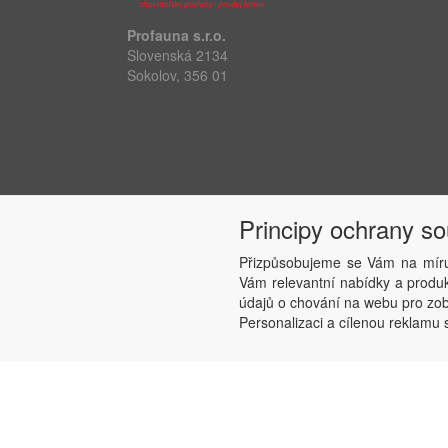
Profauna s.r.o.
Slovenská 2134
Sokolov, 356 01
Principy ochrany s
Přizpůsobujeme se Vám na míru
Vám relevantní nabídky a produkt
údajů o chování na webu pro zobr
Personalizaci a cílenou reklamu s