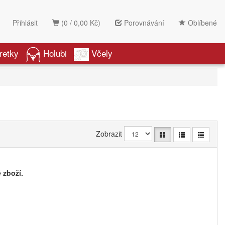
Přihlásit
(0 / 0,00 Kč)
Porovnávání
Oblíbené
retky
Holubi
Včely
Zobrazit
 zboží.