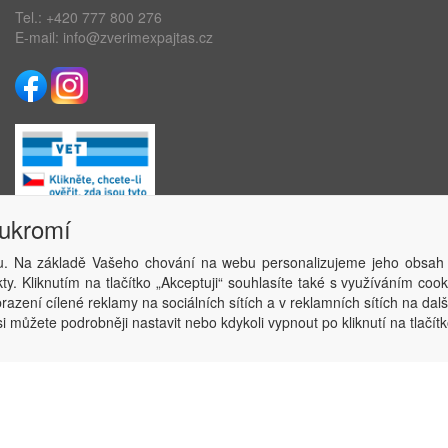
Tel.:
+420 777 800 276
E-mail:
info@zverimexpajtas.cz
oukromí
. Na základě Vašeho chování na webu personalizujeme jeho obsah
Copyright © ABRA Software a.s. 2020
y. Kliknutím na tlačítko „Akceptuji“ souhlasíte také s využíváním coo
azení cílené reklamy na sociálních sítích a v reklamních sítích na dal
i můžete podrobněji nastavit nebo kdykoli vypnout po kliknutí na tlačítk