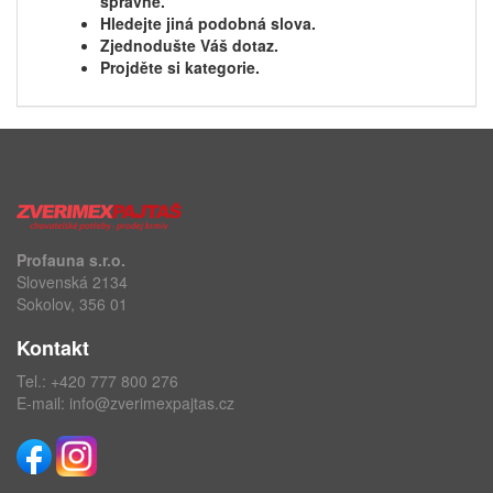
správně.
Hledejte jiná podobná slova.
Zjednodušte Váš dotaz.
Projděte si kategorie.
Profauna s.r.o.
Slovenská 2134
Sokolov, 356 01
Kontakt
Tel.:
+420 777 800 276
E-mail:
info@zverimexpajtas.cz