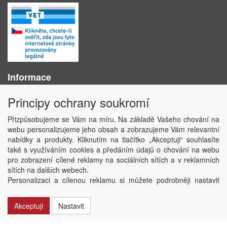
Informace
O nás
Principy ochrany soukromí
Obchodní podmínky
Ochrana osobních údajů
Přizpůsobujeme se Vám na míru. Na základě Vašeho chování na
Kontakt
webu personalizujeme jeho obsah a zobrazujeme Vám relevantní
Losování účtenek
nabídky a produkty. Kliknutím na tlačítko „Akceptuji“ souhlasíte
Aktuality
také s využíváním cookies a předáním údajů o chování na webu
Nastavení soukromí
pro zobrazení cílené reklamy na sociálních sítích a v reklamních
sítích na dalších webech.
Copyright © ABRA Software a.s. 2020
Personalizaci a cílenou reklamu si můžete podrobněji nastavit
nebo kdykoli vypnout po kliknutí na tlačítko „Nastavit“.
Akceptuji
Nastavit