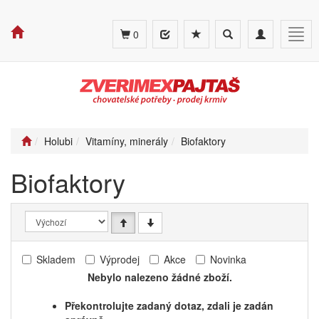
Toggle
Toggle
Togg
0
search
navigation
navig
Holubi
Vitamíny, minerály
Biofaktory
Biofaktory
Skladem
Výprodej
Akce
Novinka
Nebylo nalezeno žádné zboží.
Překontrolujte zadaný dotaz, zdali je zadán