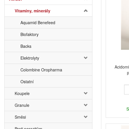
Vitamíny, minerály
Aquamid Benefeed
Biofaktory
Backs
Elektrolyty
Acidomi
Colombine Oropharma
p
Ostatní
Koupele
Granule
S
Směsi
Proti parazitům