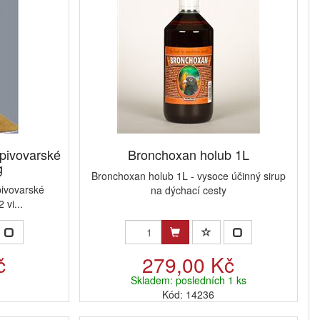
 pivovarské
Bronchoxan holub 1L
g
Bronchoxan holub 1L - vysoce účinný sirup
pivovarské
na dýchací cesty
vi...
č
279,00 Kč
Skladem: posledních 1 ks
Kód: 14236