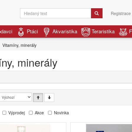
Registrace
odavci
Ptáci
Akvaristika
Teraristika
F
Vitamíny, minerály
íny, minerály
Výprodej
Akce
Novinka