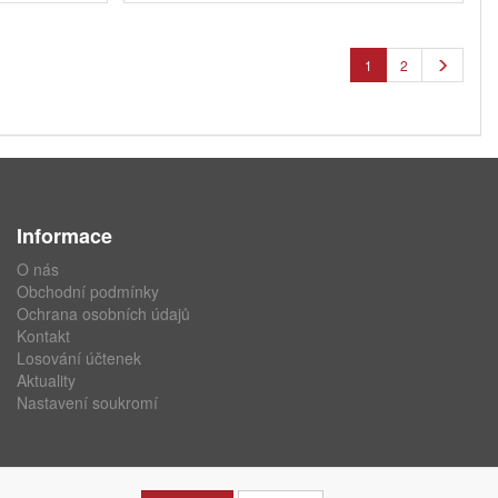
1
2
Informace
O nás
Obchodní podmínky
Ochrana osobních údajů
Kontakt
Losování účtenek
Aktuality
Nastavení soukromí