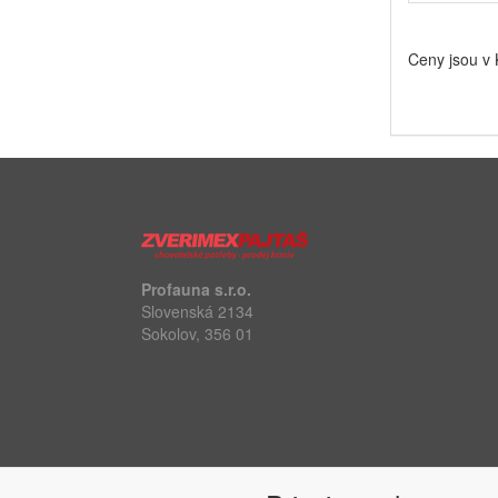
Ceny jsou v
Profauna s.r.o.
Slovenská 2134
Sokolov, 356 01