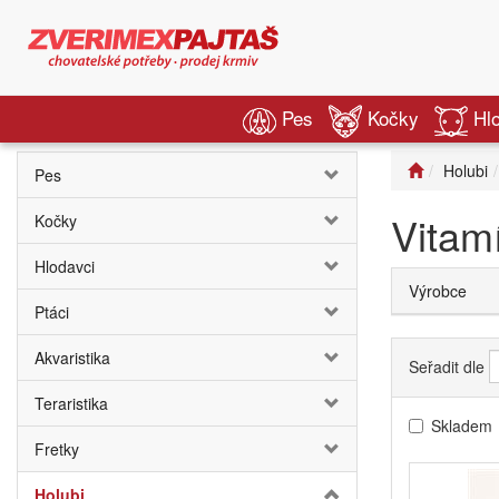
Pes
Kočky
Hl
Holubi
Pes
Vitam
Kočky
Hlodavci
Výrobce
Ptáci
Akvaristika
Seřadit dle
Teraristika
Skladem
Fretky
Holubi