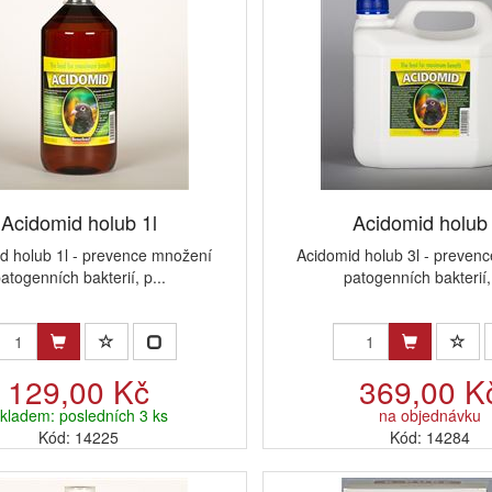
Acidomid holub 1l
Acidomid holub 
d holub 1l - prevence množení
Acidomid holub 3l - preven
atogenních bakterií, p...
patogenních bakterií, 
129,00 Kč
369,00 K
kladem: posledních 3 ks
na objednávku
Kód: 14225
Kód: 14284