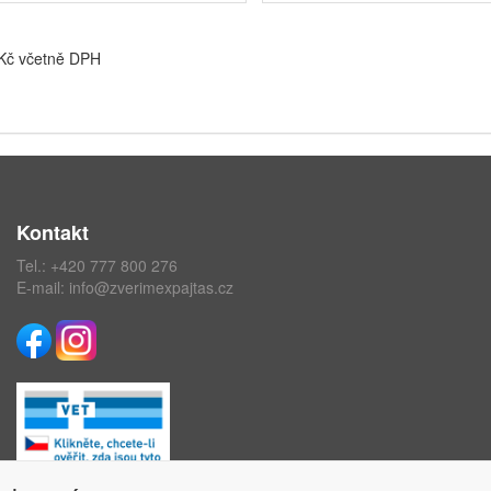
 Kč včetně DPH
Kontakt
Tel.:
+420 777 800 276
E-mail:
info@zverimexpajtas.cz