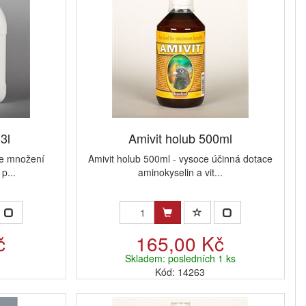
3l
Amivit holub 500ml
ce množení
Amivit holub 500ml - vysoce účinná dotace
p...
aminokyselin a vit...
č
165,00 Kč
Skladem: posledních 1 ks
Kód: 14263