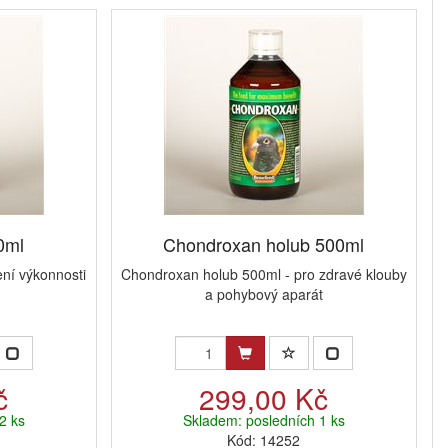
0ml
Chondroxan holub 500ml
ení výkonnosti
Chondroxan holub 500ml - pro zdravé klouby
a pohybový aparát
č
299,00 Kč
2 ks
Skladem: posledních 1 ks
Kód: 14252