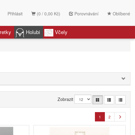
Přihlásit
(0 / 0,00 Kč)
Porovnávání
Oblíbené
retky
Holubi
Včely
Zobrazit
1
2