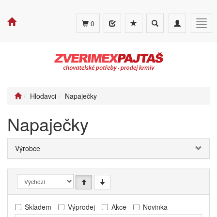
Toggle
Toggle
Togg
0
search
navigation
navig
Hlodavci
Napaječky
Napaječky
Výrobce
Skladem
Výprodej
Akce
Novinka