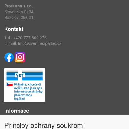
Profauna s.r.o.
Slovenská 2134
Sokolov, 356 01
Kontakt
Tel.:
+420 777 800 276
E-mail:
info@zverimexpajtas.cz
Informace
O nás
Principy ochrany soukromí
Obchodní podmínky