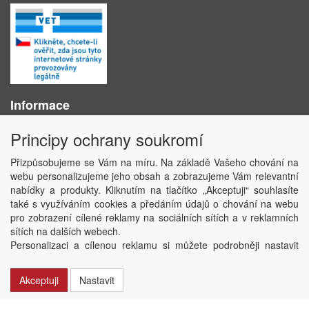
Informace
O nás
Principy ochrany soukromí
Obchodní podmínky
Ochrana osobních údajů
Přizpůsobujeme se Vám na míru. Na základě Vašeho chování na
Kontakt
webu personalizujeme jeho obsah a zobrazujeme Vám relevantní
Losování účtenek
nabídky a produkty. Kliknutím na tlačítko „Akceptuji“ souhlasíte
Aktuality
také s využíváním cookies a předáním údajů o chování na webu
Nastavení soukromí
pro zobrazení cílené reklamy na sociálních sítích a v reklamních
sítích na dalších webech.
Copyright © ABRA Software a.s. 2020
Personalizaci a cílenou reklamu si můžete podrobněji nastavit
nebo kdykoli vypnout po kliknutí na tlačítko „Nastavit“.
Akceptuji
Nastavit