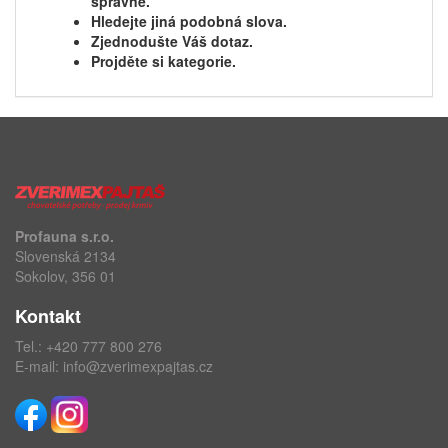
správně.
Hledejte jiná podobná slova.
Zjednodušte Váš dotaz.
Projděte si kategorie.
Profauna s.r.o.
Slovenská 2134
Sokolov, 356 01
Kontakt
Tel.:
+420 777 800 276
E-mail:
info@zverimexpajtas.cz