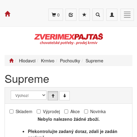
Toggle
Toggle
Togg
0
search
navigation
navig
Hlodavci
Krmivo
Pochoutky
Supreme
Supreme
Skladem
Výprodej
Akce
Novinka
Nebylo nalezeno žádné zboží.
Překontrolujte zadaný dotaz, zdali je zadán