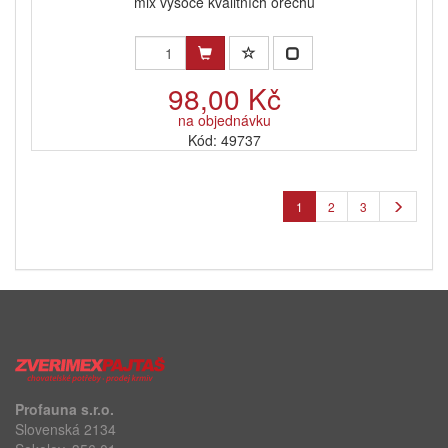
mix vysoce kvalitních ořechů
98,00 Kč
na objednávku
Kód: 49737
1
2
3
Profauna s.r.o.
Slovenská 2134