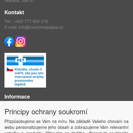
Sokolov, 356 01
Kontakt
Tel.:
+420 777 800 276
E-mail:
info@zverimexpajtas.cz
Informace
O nás
Principy ochrany soukromí
Obchodní podmínky
Ochrana osobních údajů
Přizpůsobujeme se Vám na míru. Na základě Vašeho chování na
Kontakt
webu personalizujeme jeho obsah a zobrazujeme Vám relevantní
Losování účtenek