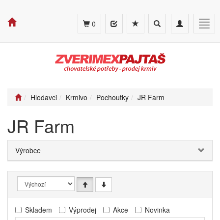
Toggle
Toggle
Togg
0
search
navigation
navig
Hlodavci
Krmivo
Pochoutky
JR Farm
JR Farm
Výrobce
Skladem
Výprodej
Akce
Novinka