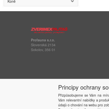
Koně
Profauna s.r.o.
Slovenská 2134
Sokolov, 356 01
Principy ochrany s
Přizpůsobujeme se Vám na míru
Vám relevantní nabídky a produkt
údajů o chování na webu pro zobr