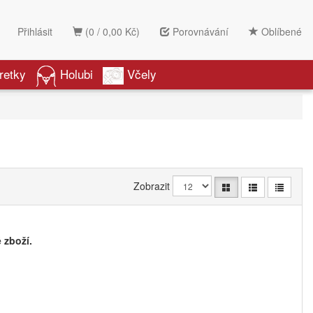
Přihlásit
(0 / 0,00 Kč)
Porovnávání
Oblíbené
retky
Holubi
Včely
Zobrazit
 zboží.