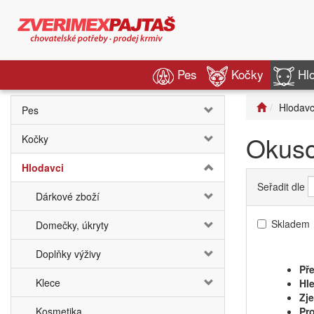
Pes
Kočky
Hl
Hlodavc
Pes
Okuso
Kočky
Hlodavci
Seřadit dle
Dárkové zboží
Skladem
Domečky, úkryty
Doplňky výživy
Pře
Klece
Hle
Zj
Kosmetika
Pro