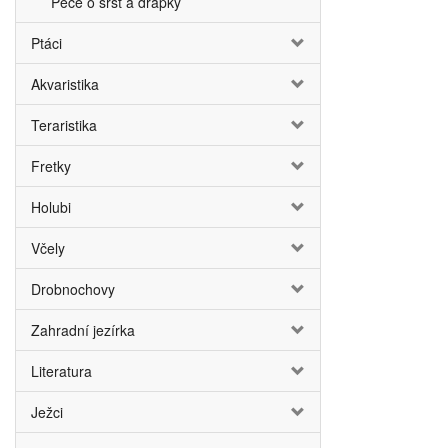
Péče o srst a drápky
Ptáci
Akvaristika
Teraristika
Fretky
Holubi
Včely
Drobnochovy
Zahradní jezírka
Literatura
Ježci