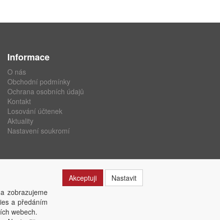
Informace
O nás
Obchodní podmínky
Ochrana osobních údajů
Kontakt
Losování účtenek
Aktuality
Nastavení soukromí
Akceptuji
Nastavit
 a zobrazujeme
kies a předáním
ších webech.