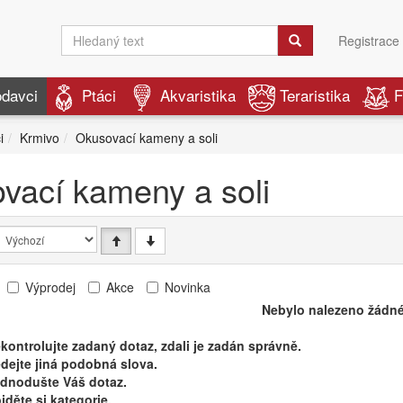
Registrace
odavci
Ptáci
Akvaristika
Teraristika
F
i
Krmivo
Okusovací kameny a soli
vací kameny a soli
Výprodej
Akce
Novinka
Nebylo nalezeno žádné
kontrolujte zadaný dotaz, zdali je zadán správně.
dejte jiná podobná slova.
ednodušte Váš dotaz.
jděte si kategorie.