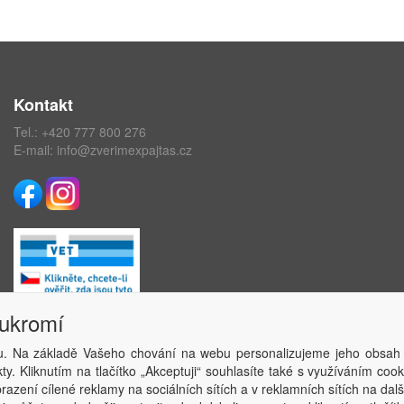
Kontakt
Tel.:
+420 777 800 276
E-mail:
info@zverimexpajtas.cz
oukromí
. Na základě Vašeho chování na webu personalizujeme jeho obsah
Copyright © ABRA Software a.s. 2020
y. Kliknutím na tlačítko „Akceptuji“ souhlasíte také s využíváním coo
azení cílené reklamy na sociálních sítích a v reklamních sítích na dal