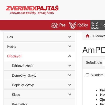
Pes
Kočky
Hl
Hlodavc
Pes
AmP
Kočky
Hlodavci
Seřadit dle
Dárkové zboží
Skladem
Domečky, úkryty
Doplňky výživy
Pře
Klece
Hle
Zj
Kosmetika
Pro