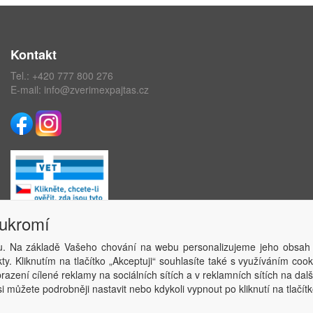
Kontakt
Tel.:
+420 777 800 276
E-mail:
info@zverimexpajtas.cz
oukromí
. Na základě Vašeho chování na webu personalizujeme jeho obsah
Copyright © ABRA Software a.s. 2020
y. Kliknutím na tlačítko „Akceptuji“ souhlasíte také s využíváním coo
azení cílené reklamy na sociálních sítích a v reklamních sítích na dal
i můžete podrobněji nastavit nebo kdykoli vypnout po kliknutí na tlačítk