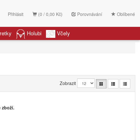
Přihlásit
(0 / 0,00 Kč)
Porovnávání
Oblíbené
retky
Holubi
Včely
Zobrazit
 zboží.