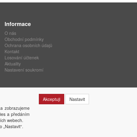
Informace
O nás
Obchodní podmínky
Ochrana osobních údajů
Kontakt
Losování účtenek
Aktuality
Nastavení soukromí
Akceptuji
Nastavit
 a zobrazujeme
kies a předáním
ších webech.
o „Nastavit“.