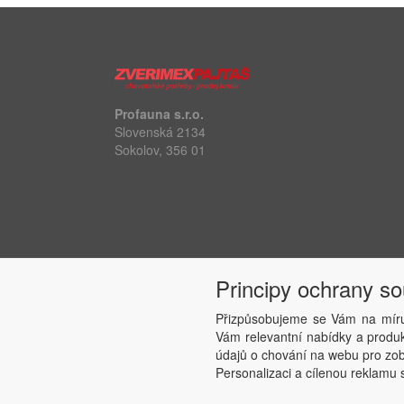
Profauna s.r.o.
Slovenská 2134
Sokolov, 356 01
Principy ochrany s
Přizpůsobujeme se Vám na míru
Vám relevantní nabídky a produkt
údajů o chování na webu pro zobr
Personalizaci a cílenou reklamu s