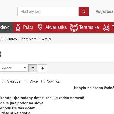
Registrace
odavci
Ptáci
Akvaristika
Teraristika
F
i
Krmivo
Kompletní
AmPD
D
Výprodej
Akce
Novinka
Nebylo nalezeno žádné
kontrolujte zadaný dotaz, zdali je zadán správně.
dejte jiná podobná slova.
ednodušte Váš dotaz.
jděte si kategorie.