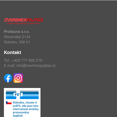
Profauna s.r.o.
Slovenská 2134
Sokolov, 356 01
Kontakt
Tel.:
+420 777 800 276
E-mail:
info@zverimexpajtas.cz