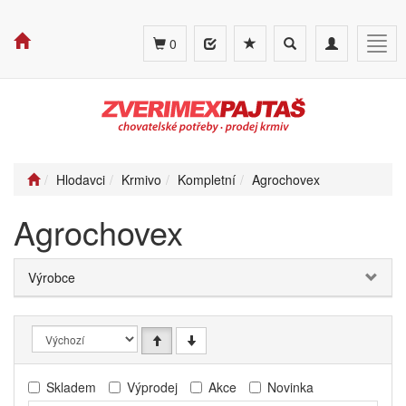
Toggle
Toggle
Togg
0
search
navigation
navig
Hlodavci
Krmivo
Kompletní
Agrochovex
Agrochovex
Výrobce
Skladem
Výprodej
Akce
Novinka