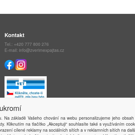
Kontakt
Tel.:
+420 777 800 276
E-mail:
info@zverimexpajtas.cz
oukromí
. Na základě Vašeho chování na webu personalizujeme jeho obsah
Copyright © ABRA Software a.s. 2020
y. Kliknutím na tlačítko „Akceptuji“ souhlasíte také s využíváním coo
azení cílené reklamy na sociálních sítích a v reklamních sítích na dal