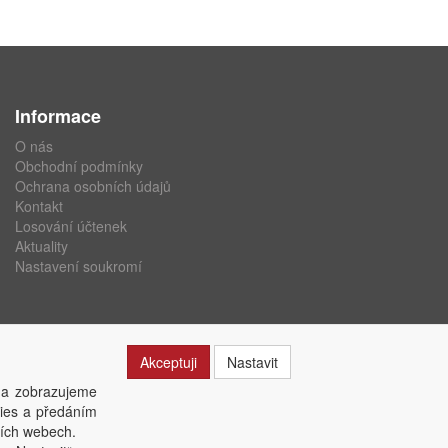
Informace
O nás
Obchodní podmínky
Ochrana osobních údajů
Kontakt
Losování účtenek
Aktuality
Nastavení soukromí
Akceptuji
Nastavit
 a zobrazujeme
kies a předáním
ších webech.