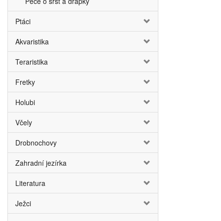
Péče o srst a drápky
Ptáci
Akvaristika
Teraristika
Fretky
Holubi
Včely
Drobnochovy
Zahradní jezírka
Literatura
Ježci