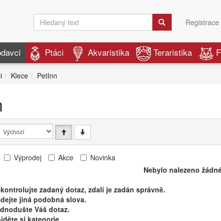
Registrace
odavci
Ptáci
Akvaristika
Teraristika
F
i
Klece
PetInn
n
Výprodej
Akce
Novinka
Nebylo nalezeno žádné
kontrolujte zadaný dotaz, zdali je zadán správně.
dejte jiná podobná slova.
ednodušte Váš dotaz.
jděte si kategorie.