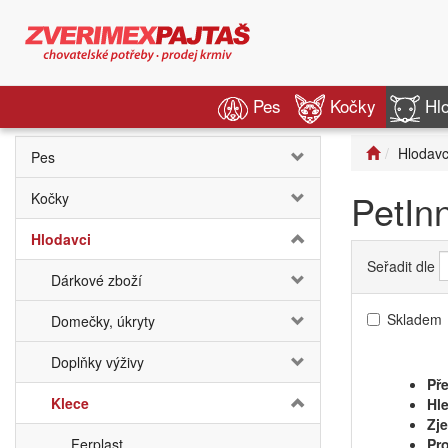
Pes
Kočky
Hl
Hlodavc
Pes
PetIn
Kočky
Hlodavci
Seřadit dle
Dárkové zboží
Skladem
Domečky, úkryty
Doplňky výživy
Pře
Klece
Hle
Zj
Ferplast
Pro