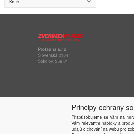
Koně
Profauna s.r.o.
Slovenská 2134
Sokolov, 356 01
Principy ochrany s
Přizpůsobujeme se Vám na míru
Vám relevantní nabídky a produkt
údajů o chování na webu pro zobr