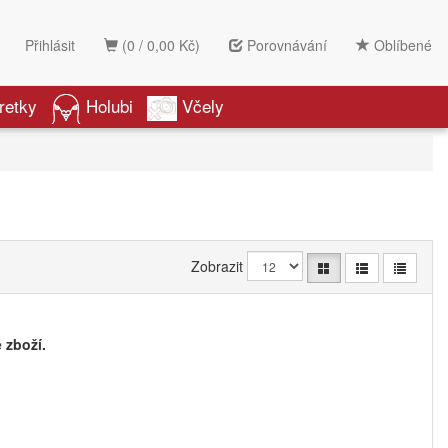
Přihlásit
(0 / 0,00 Kč)
Porovnávání
Oblíbené
retky
Holubi
Včely
Zobrazit
 zboží.