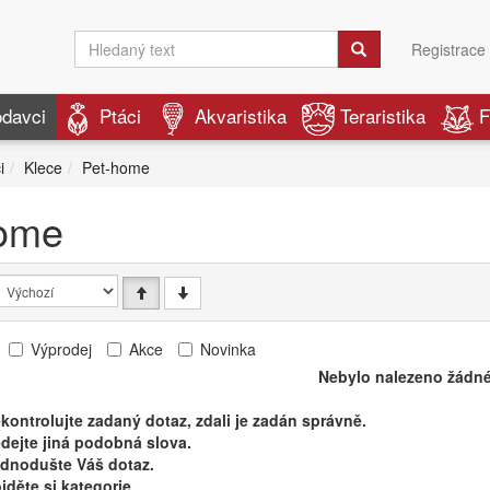
Registrace
odavci
Ptáci
Akvaristika
Teraristika
F
i
Klece
Pet-home
ome
Výprodej
Akce
Novinka
Nebylo nalezeno žádné
kontrolujte zadaný dotaz, zdali je zadán správně.
dejte jiná podobná slova.
ednodušte Váš dotaz.
jděte si kategorie.