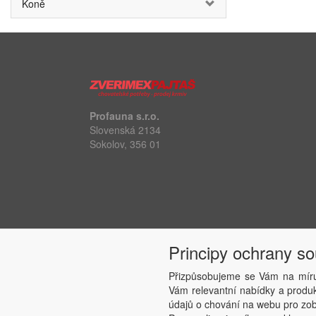
Koně
Profauna s.r.o.
Slovenská 2134
Sokolov, 356 01
Principy ochrany s
Přizpůsobujeme se Vám na míru
Vám relevantní nabídky a produkt
údajů o chování na webu pro zobr