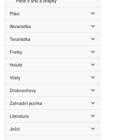
Péče o srst a drápky
Ptáci
Akvaristika
Teraristika
Fretky
Holubi
Včely
Drobnochovy
Zahradní jezírka
Literatura
Ježci