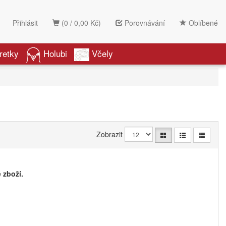
Přihlásit
(0 / 0,00 Kč)
Porovnávání
Oblíbené
retky
Holubi
Včely
Zobrazit
 zboží.