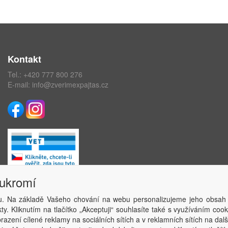
Kontakt
Tel.:
+420 777 800 276
E-mail:
info@zverimexpajtas.cz
oukromí
. Na základě Vašeho chování na webu personalizujeme jeho obsah
Copyright © ABRA Software a.s. 2020
y. Kliknutím na tlačítko „Akceptuji“ souhlasíte také s využíváním coo
azení cílené reklamy na sociálních sítích a v reklamních sítích na dal