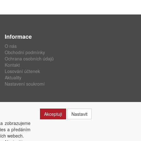
Informace
O nás
Obchodní podmínky
Ochrana osobních údajů
Kontakt
Losování účtenek
Aktuality
Nastavení soukromí
Akceptuji
Nastavit
 a zobrazujeme
kies a předáním
ších webech.