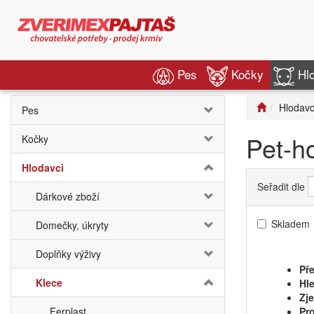
Pes
Kočky
Hl
Hlodavc
Pes
Pet-h
Kočky
Hlodavci
Seřadit dle
Dárkové zboží
Skladem
Domečky, úkryty
Doplňky výživy
Pře
Klece
Hle
Zj
Ferplast
Pro