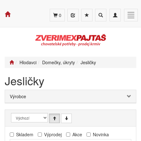
Toggle
Toggle
Togg
0
search
navigation
navig
Hlodavci
Domečky, úkryty
Jesličky
Jesličky
Výrobce
Skladem
Výprodej
Akce
Novinka