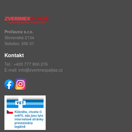
Profauna s.r.o.
Slovenská 2134
Sokolov, 356 01
Kontakt
Tel.:
+420 777 800 276
E-mail:
info@zverimexpajtas.cz