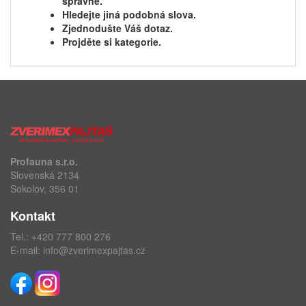
správně.
Hledejte jiná podobná slova.
Zjednodušte Váš dotaz.
Projděte si kategorie.
Profauna s.r.o.
Slovenská 2134
Sokolov, 356 01
Kontakt
Tel.:
+420 777 800 276
E-mail:
info@zverimexpajtas.cz