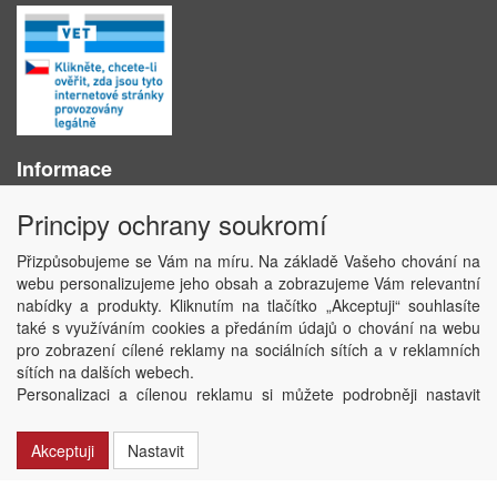
Informace
O nás
Principy ochrany soukromí
Obchodní podmínky
Ochrana osobních údajů
Přizpůsobujeme se Vám na míru. Na základě Vašeho chování na
Kontakt
webu personalizujeme jeho obsah a zobrazujeme Vám relevantní
Losování účtenek
nabídky a produkty. Kliknutím na tlačítko „Akceptuji“ souhlasíte
Aktuality
také s využíváním cookies a předáním údajů o chování na webu
Nastavení soukromí
pro zobrazení cílené reklamy na sociálních sítích a v reklamních
sítích na dalších webech.
Copyright © ABRA Software a.s. 2020
Personalizaci a cílenou reklamu si můžete podrobněji nastavit
nebo kdykoli vypnout po kliknutí na tlačítko „Nastavit“.
Akceptuji
Nastavit