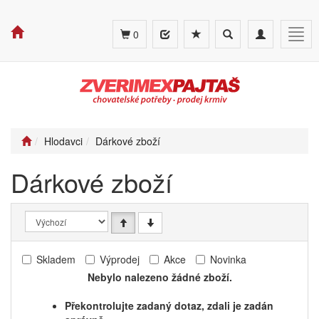
Toggle
Toggle
Togg
0
search
navigation
navig
Hlodavci
Dárkové zboží
Dárkové zboží
Skladem
Výprodej
Akce
Novinka
Nebylo nalezeno žádné zboží.
Překontrolujte zadaný dotaz, zdali je zadán