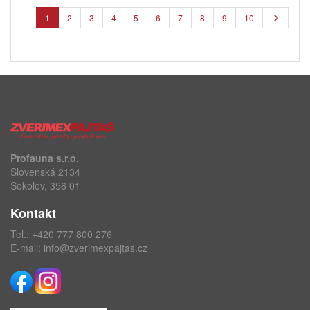
1
2
3
4
5
6
7
8
9
10
Profauna s.r.o.
Slovenská 2134
Sokolov, 356 01
Kontakt
Tel.:
+420 777 800 276
E-mail:
info@zverimexpajtas.cz