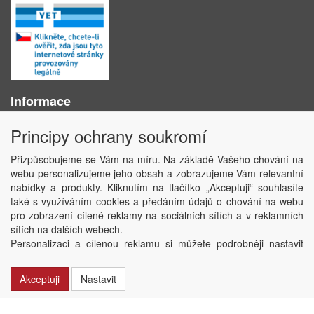
Informace
O nás
Principy ochrany soukromí
Obchodní podmínky
Ochrana osobních údajů
Přizpůsobujeme se Vám na míru. Na základě Vašeho chování na
Kontakt
webu personalizujeme jeho obsah a zobrazujeme Vám relevantní
Losování účtenek
nabídky a produkty. Kliknutím na tlačítko „Akceptuji“ souhlasíte
Aktuality
také s využíváním cookies a předáním údajů o chování na webu
Nastavení soukromí
pro zobrazení cílené reklamy na sociálních sítích a v reklamních
sítích na dalších webech.
Copyright © ABRA Software a.s. 2020
Personalizaci a cílenou reklamu si můžete podrobněji nastavit
nebo kdykoli vypnout po kliknutí na tlačítko „Nastavit“.
Akceptuji
Nastavit