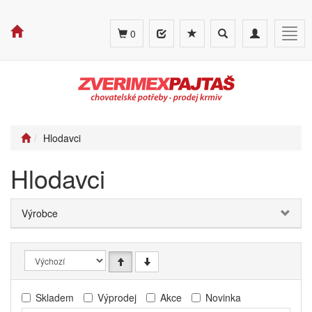
Toggle
Toggle
Togg
0
search
navigation
navig
Hlodavci
Hlodavci
Výrobce
Skladem
Výprodej
Akce
Novinka