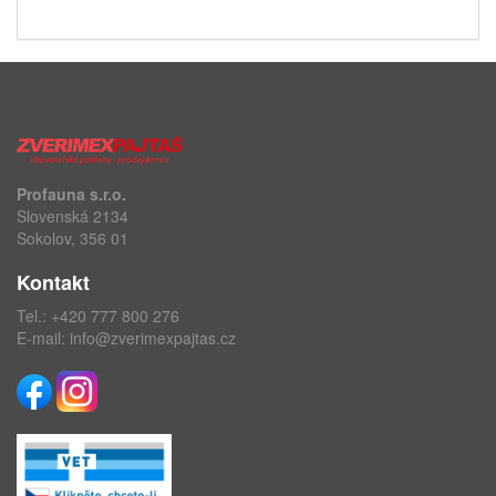
Profauna s.r.o.
Slovenská 2134
Sokolov, 356 01
Kontakt
Tel.:
+420 777 800 276
E-mail:
info@zverimexpajtas.cz