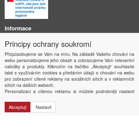
Informace
O nás
Principy ochrany soukromí
Obchodní podmínky
Ochrana osobních údajů
Přizpůsobujeme se Vám na míru. Na základě Vašeho chování na
Kontakt
webu personalizujeme jeho obsah a zobrazujeme Vám relevantní
Losování účtenek
nabídky a produkty. Kliknutím na tlačítko „Akceptuji“ souhlasíte
Aktuality
také s využíváním cookies a předáním údajů o chování na webu
Nastavení soukromí
pro zobrazení cílené reklamy na sociálních sítích a v reklamních
sítích na dalších webech.
Copyright © ABRA Software a.s. 2020
Personalizaci a cílenou reklamu si můžete podrobněji nastavit
nebo kdykoli vypnout po kliknutí na tlačítko „Nastavit“.
Akceptuji
Nastavit