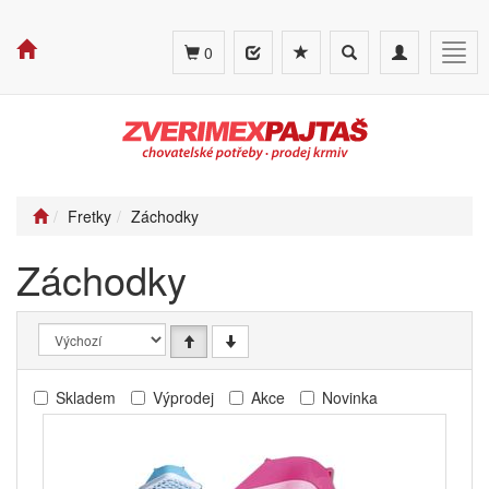
Toggle
Toggle
Togg
0
search
navigation
navig
Fretky
Záchodky
Záchodky
Skladem
Výprodej
Akce
Novinka