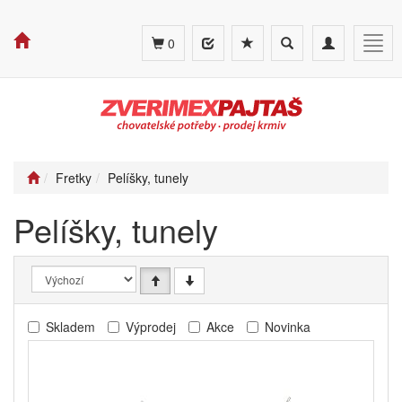
Toggle
Toggle
Togg
0
search
navigation
navig
Fretky
Pelíšky, tunely
Pelíšky, tunely
Skladem
Výprodej
Akce
Novinka