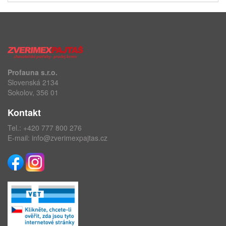
Profauna s.r.o.
Slovenská 2134
Sokolov, 356 01
Kontakt
Tel.:
+420 777 800 276
E-mail:
info@zverimexpajtas.cz