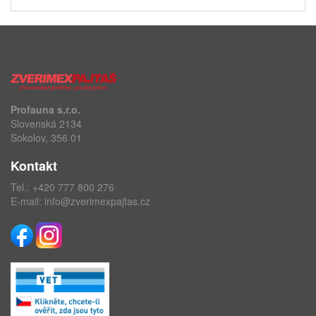
Profauna s.r.o.
Slovenská 2134
Sokolov, 356 01
Kontakt
Tel.:
+420 777 800 276
E-mail:
info@zverimexpajtas.cz