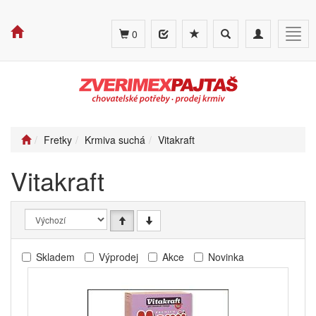
Toggle
Toggle
Togg
0
search
navigation
navig
Fretky
Krmiva suchá
Vitakraft
Vitakraft
Skladem
Výprodej
Akce
Novinka