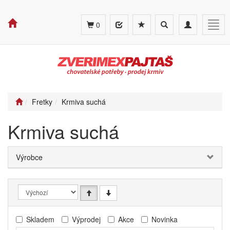
Toggle
Toggle
Togg
0
search
navigation
navig
Fretky
Krmiva suchá
Krmiva suchá
Výrobce
Skladem
Výprodej
Akce
Novinka