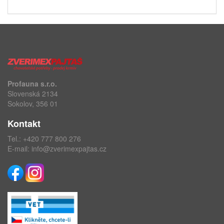
Profauna s.r.o.
Slovenská 2134
Sokolov, 356 01
Kontakt
Tel.:
+420 777 800 276
E-mail:
info@zverimexpajtas.cz