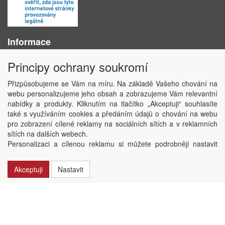
Informace
O nás
Principy ochrany soukromí
Obchodní podmínky
Ochrana osobních údajů
Přizpůsobujeme se Vám na míru. Na základě Vašeho chování na
Kontakt
webu personalizujeme jeho obsah a zobrazujeme Vám relevantní
Losování účtenek
nabídky a produkty. Kliknutím na tlačítko „Akceptuji“ souhlasíte
Aktuality
také s využíváním cookies a předáním údajů o chování na webu
Nastavení soukromí
pro zobrazení cílené reklamy na sociálních sítích a v reklamních
sítích na dalších webech.
Copyright © ABRA Software a.s. 2020
Personalizaci a cílenou reklamu si můžete podrobněji nastavit
nebo kdykoli vypnout po kliknutí na tlačítko „Nastavit“.
Akceptuji
Nastavit