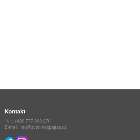
Kontakt
Tel.:
+420 777 800 276
E-mail:
info@zverimexpajtas.cz