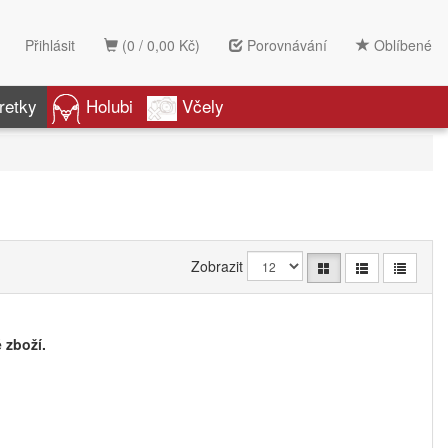
Přihlásit
(0 / 0,00 Kč)
Porovnávání
Oblíbené
retky
Holubi
Včely
Zobrazit
 zboží.