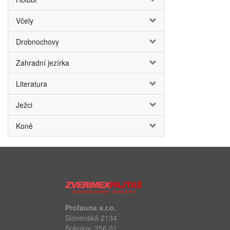
Včely
Drobnochovy
Zahradní jezírka
Literatura
Ježci
Koně
Profauna s.r.o.
Slovenská 2134
Sokolov, 356 01