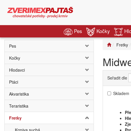
Pes
Kočky
Hl
Fretky
Pes
Midwe
Kočky
Hlodavci
Seřadit dle
Ptáci
Skladem
Akvaristika
Teraristika
Pře
Fretky
Hle
Zj
Krmiva suchá
Pro