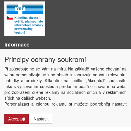
Informace
O nás
Principy ochrany soukromí
Obchodní podmínky
Ochrana osobních údajů
Přizpůsobujeme se Vám na míru. Na základě Vašeho chování na
Kontakt
webu personalizujeme jeho obsah a zobrazujeme Vám relevantní
Losování účtenek
nabídky a produkty. Kliknutím na tlačítko „Akceptuji“ souhlasíte
Aktuality
také s využíváním cookies a předáním údajů o chování na webu
Nastavení soukromí
pro zobrazení cílené reklamy na sociálních sítích a v reklamních
sítích na dalších webech.
Copyright © ABRA Software a.s. 2020
Personalizaci a cílenou reklamu si můžete podrobněji nastavit
nebo kdykoli vypnout po kliknutí na tlačítko „Nastavit“.
Akceptuji
Nastavit