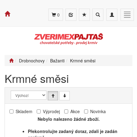
Toggle
Toggle
Togg
0
search
navigation
navig
Drobnochovy
Bažanti
Krmné směsi
Krmné směsi
Skladem
Výprodej
Akce
Novinka
Nebylo nalezeno žádné zboží.
Překontrolujte zadaný dotaz, zdali je zadán