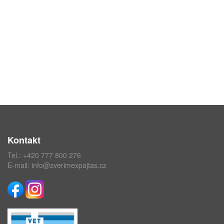
Kontakt
Tel.:
+420 777 800 276
E-mail:
info@zverimexpajtas.cz