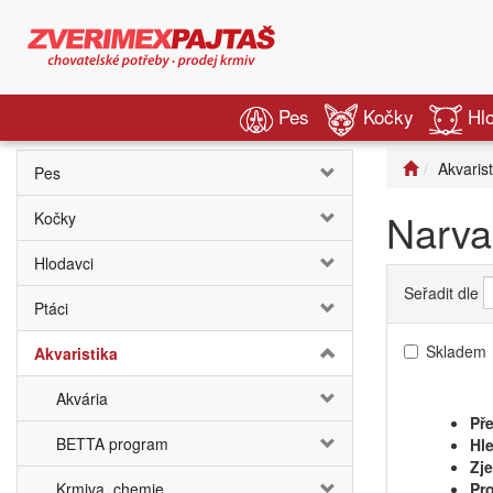
Pes
Kočky
Hl
Akvarist
Pes
Narva
Kočky
Hlodavci
Seřadit dle
Ptáci
Skladem
Akvaristika
Akvária
Pře
BETTA program
Hle
Zj
Krmiva, chemie
Pro