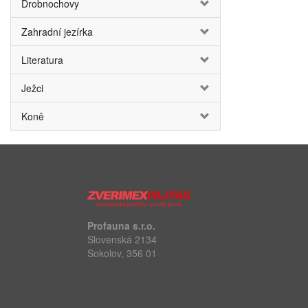
Drobnochovy
Zahradní jezírka
Literatura
Ježci
Koně
Profauna s.r.o.
Slovenská 2134
Sokolov, 356 01