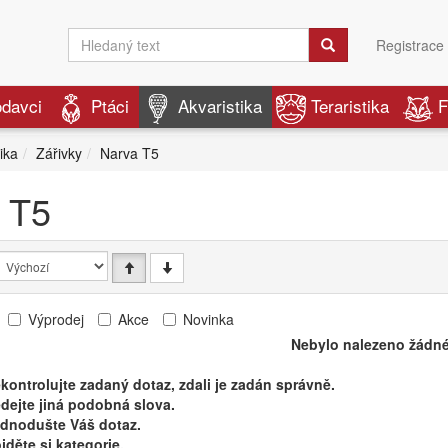
Registrace
odavci
Ptáci
Akvaristika
Teraristika
F
ika
Zářivky
Narva T5
 T5
Výprodej
Akce
Novinka
Nebylo nalezeno žádné
kontrolujte zadaný dotaz, zdali je zadán správně.
dejte jiná podobná slova.
ednodušte Váš dotaz.
jděte si kategorie.