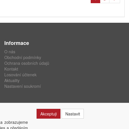
Informace
O nás
Obchodní podmínky
Ochrana osobních údajů
Kontakt
Losování účtenek
Aktuality
Nastavení soukromí
Akceptuji
Nastavit
 a zobrazujeme
kies a předáním