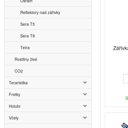
Osram
Reflektory nad zářivky
Sera T5
Sera T8
Zářiv
Tetra
Rostliny živé
CO2
Teraristika
Fretky
S
Holubi
Včely