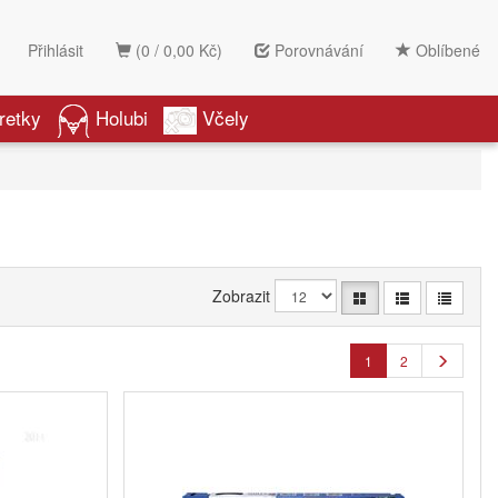
Přihlásit
(0 / 0,00 Kč)
Porovnávání
Oblíbené
retky
Holubi
Včely
Zobrazit
1
2