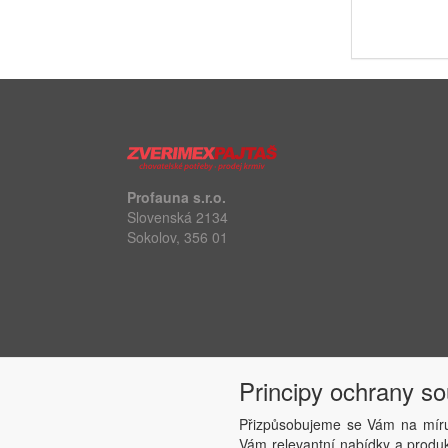
Profauna s.r.o.
Slovenská 2134
Sokolov, 356 01
Principy ochrany s
Přizpůsobujeme se Vám na míru
Vám relevantní nabídky a produkt