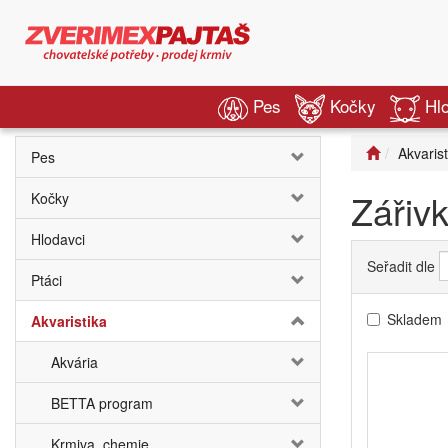
Pes
Kočky
Hl
Akvarist
Pes
Zářiv
Kočky
Hlodavci
Seřadit dle
Ptáci
Skladem
Akvaristika
Akvária
BETTA program
Krmiva, chemie