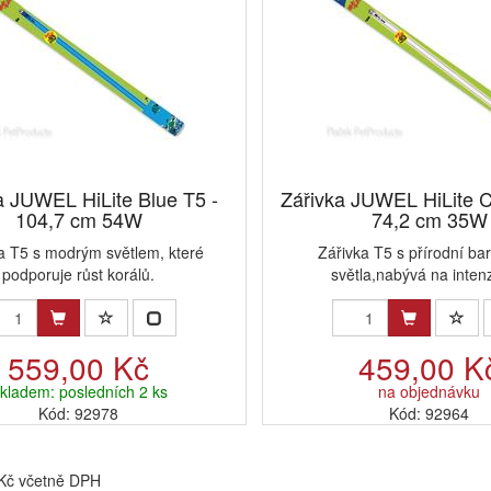
a JUWEL HiLite Blue T5 -
Zářivka JUWEL HiLite C
104,7 cm 54W
74,2 cm 35W
a T5 s modrým světlem, které
Zářivka T5 s přírodní ba
podporuje růst korálů.
světla,nabývá na intenzi
559,00 Kč
459,00 K
kladem: posledních 2 ks
na objednávku
Kód: 92978
Kód: 92964
 Kč včetně DPH