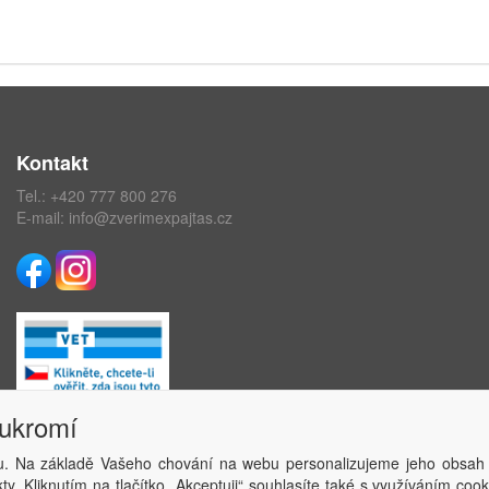
Kontakt
Tel.:
+420 777 800 276
E-mail:
info@zverimexpajtas.cz
oukromí
. Na základě Vašeho chování na webu personalizujeme jeho obsah
Copyright © ABRA Software a.s. 2020
y. Kliknutím na tlačítko „Akceptuji“ souhlasíte také s využíváním coo