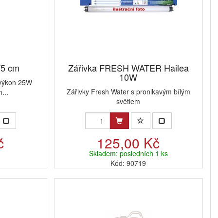
75 cm
Zářivka FRESH WATER Hailea
10W
ý výkon 25W
Zářivky Fresh Water s pronikavým bílým
...
světlem
č
125,00 Kč
Skladem: posledních 1 ks
Kód: 90719