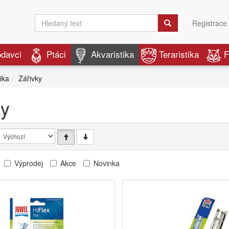
Registrace
odavci
Ptáci
Akvaristika
Teraristika
F
ika
Zářivky
ky
Výprodej
Akce
Novinka