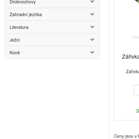
Drobnochovy
Zahradní jezírka
Literatura
Ježci
Koně
Zářivk
Zářivk
S
Ceny jsou v