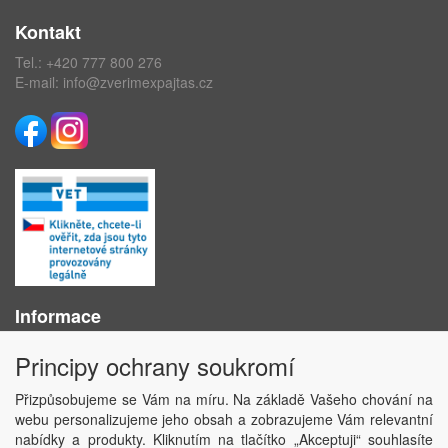
Kontakt
Tel.:
+420 777 800 276
E-mail:
info@zverimexpajtas.cz
Informace
O nás
Principy ochrany soukromí
Obchodní podmínky
Ochrana osobních údajů
Přizpůsobujeme se Vám na míru. Na základě Vašeho chování na
Kontakt
webu personalizujeme jeho obsah a zobrazujeme Vám relevantní
Losování účtenek
nabídky a produkty. Kliknutím na tlačítko „Akceptuji“ souhlasíte
Aktuality