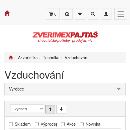
Toggle
Toggle
Togg
0
search
navigation
navig
Akvaristika
Technika
Vzduchování
Vzduchování
Výrobce
Skladem
Výprodej
Akce
Novinka