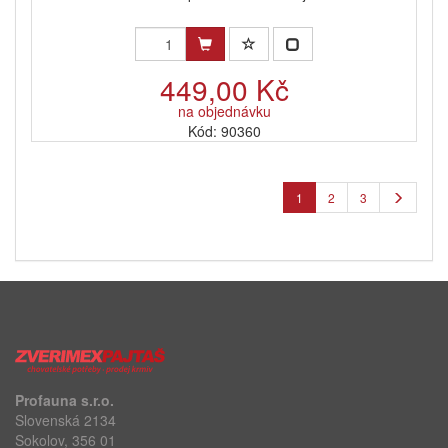
449,00 Kč
na objednávku
Kód: 90360
1
2
3
Profauna s.r.o.
Slovenská 2134
Sokolov, 356 01