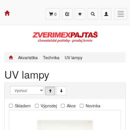
Toggle
Toggle
Togg
0
search
navigation
navig
Akvaristika
Technika
UV lampy
UV lampy
Skladem
Výprodej
Akce
Novinka