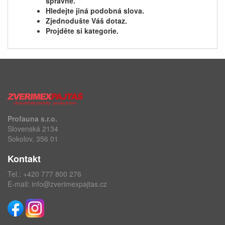
správně.
Hledejte jiná podobná slova.
Zjednodušte Váš dotaz.
Projděte si kategorie.
Profauna s.r.o.
Slovenská 2134
Sokolov, 356 01
Kontakt
Tel.:
+420 777 800 276
E-mail:
info@zverimexpajtas.cz