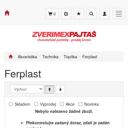
Toggle
Toggle
Togg
0
search
navigation
navig
Akvaristika
Technika
Topítka
Ferplast
Ferplast
Skladem
Výprodej
Akce
Novinka
Nebylo nalezeno žádné zboží.
Překontrolujte zadaný dotaz, zdali je zadán