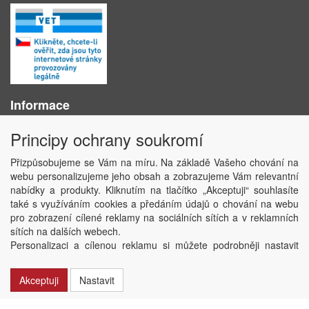
Informace
O nás
Principy ochrany soukromí
Obchodní podmínky
Ochrana osobních údajů
Přizpůsobujeme se Vám na míru. Na základě Vašeho chování na
Kontakt
webu personalizujeme jeho obsah a zobrazujeme Vám relevantní
Losování účtenek
nabídky a produkty. Kliknutím na tlačítko „Akceptuji“ souhlasíte
Aktuality
také s využíváním cookies a předáním údajů o chování na webu
Nastavení soukromí
pro zobrazení cílené reklamy na sociálních sítích a v reklamních
sítích na dalších webech.
Copyright © ABRA Software a.s. 2020
Personalizaci a cílenou reklamu si můžete podrobněji nastavit
nebo kdykoli vypnout po kliknutí na tlačítko „Nastavit“.
Akceptuji
Nastavit