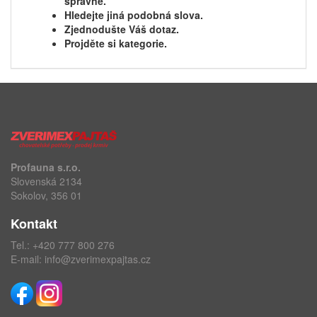
správně.
Hledejte jiná podobná slova.
Zjednodušte Váš dotaz.
Projděte si kategorie.
Profauna s.r.o.
Slovenská 2134
Sokolov, 356 01
Kontakt
Tel.:
+420 777 800 276
E-mail:
info@zverimexpajtas.cz