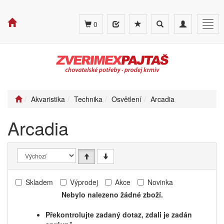
Toggle
Toggle
Togg
0
search
navigation
navig
Akvaristika
Technika
Osvětlení
Arcadia
Arcadia
Skladem
Výprodej
Akce
Novinka
Nebylo nalezeno žádné zboží.
Překontrolujte zadaný dotaz, zdali je zadán