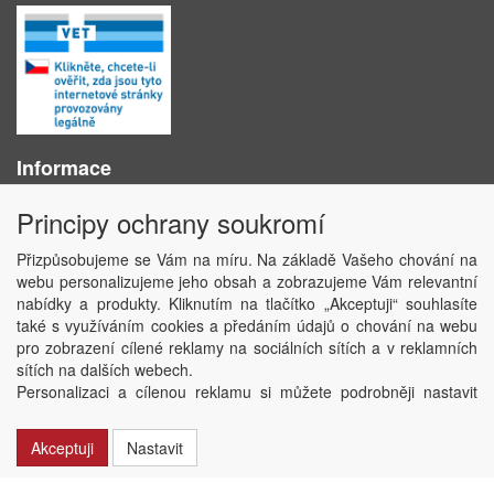
Informace
O nás
Principy ochrany soukromí
Obchodní podmínky
Ochrana osobních údajů
Přizpůsobujeme se Vám na míru. Na základě Vašeho chování na
Kontakt
webu personalizujeme jeho obsah a zobrazujeme Vám relevantní
Losování účtenek
nabídky a produkty. Kliknutím na tlačítko „Akceptuji“ souhlasíte
Aktuality
také s využíváním cookies a předáním údajů o chování na webu
Nastavení soukromí
pro zobrazení cílené reklamy na sociálních sítích a v reklamních
sítích na dalších webech.
Copyright © ABRA Software a.s. 2020
Personalizaci a cílenou reklamu si můžete podrobněji nastavit
nebo kdykoli vypnout po kliknutí na tlačítko „Nastavit“.
Akceptuji
Nastavit