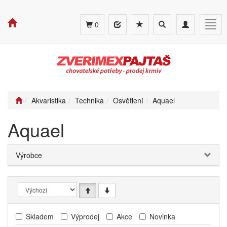
Toggle
Toggle
Togg
0
search
navigation
navig
Akvaristika
Technika
Osvětlení
Aquael
Aquael
Výrobce
Skladem
Výprodej
Akce
Novinka