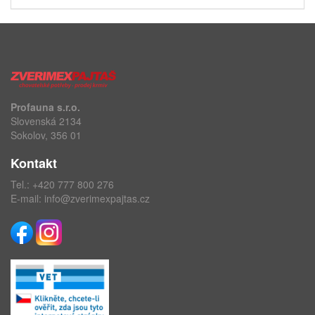
Profauna s.r.o.
Slovenská 2134
Sokolov, 356 01
Kontakt
Tel.:
+420 777 800 276
E-mail:
info@zverimexpajtas.cz