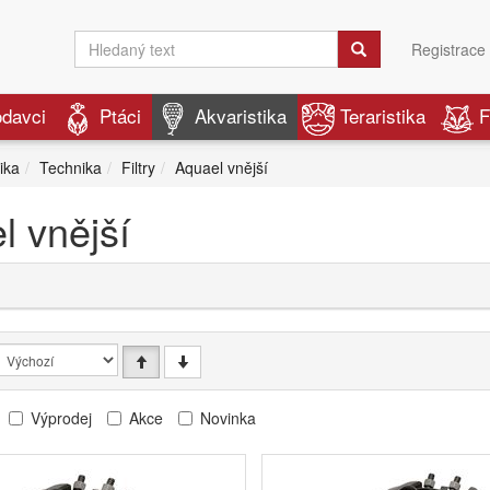
Registrace
odavci
Ptáci
Akvaristika
Teraristika
F
ika
Technika
Filtry
Aquael vnější
l vnější
Výprodej
Akce
Novinka