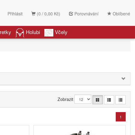
Přihlásit
(0 / 0,00 Kč)
Porovnávání
Oblíbené
retky
Holubi
Včely
Zobrazit
1