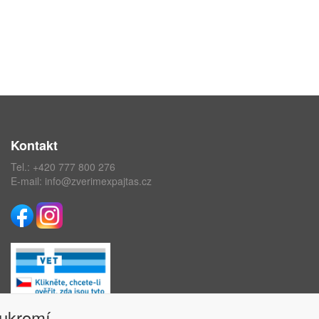
Kontakt
Tel.:
+420 777 800 276
E-mail:
info@zverimexpajtas.cz
oukromí