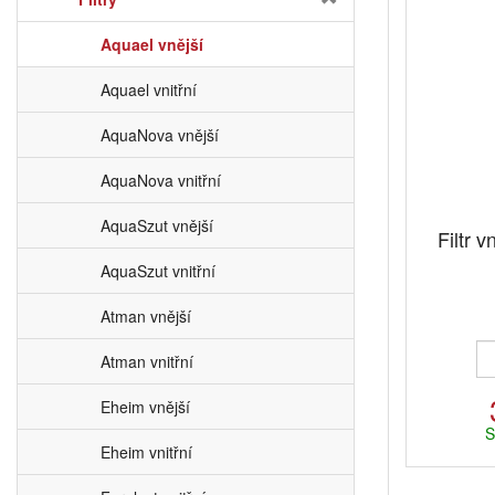
Aquael vnější
Aquael vnitřní
AquaNova vnější
AquaNova vnitřní
AquaSzut vnější
Filtr
AquaSzut vnitřní
Atman vnější
Atman vnitřní
Eheim vnější
S
Eheim vnitřní