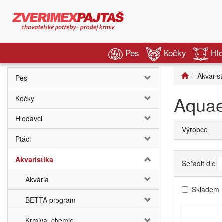
Pes
Kočky
Hl
Akvarist
Pes
Aquae
Kočky
Hlodavci
Výrobce
Ptáci
Akvaristika
Seřadit dle
Akvária
Skladem
BETTA program
Krmiva, chemie