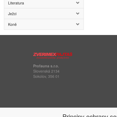
Literatura
Ježci
Koně
Profauna s.r.o.
Slovenská 2134
Sokolov, 356 01
Principy ochrany s