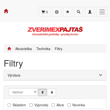
Toggle
Toggle
Togg
0
search
navigation
navig
Akvaristika
Technika
Filtry
Filtry
Výrobce
Skladem
Výprodej
Akce
Novinka