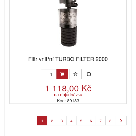
Filtr vnitřní TURBO FILTER 2000
1 118,00 Kč
na objednávku
Kód: 89133
1
2
3
4
5
6
7
8