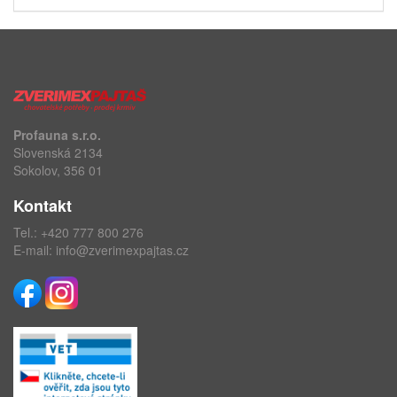
Profauna s.r.o.
Slovenská 2134
Sokolov, 356 01
Kontakt
Tel.:
+420 777 800 276
E-mail:
info@zverimexpajtas.cz