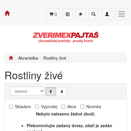
Toggle
Toggle
Togg
0
search
navigation
navig
Akvaristika
Rostliny živé
Rostliny živé
Skladem
Výprodej
Akce
Novinka
Nebylo nalezeno žádné zboží.
Překontrolujte zadaný dotaz, zdali je zadán