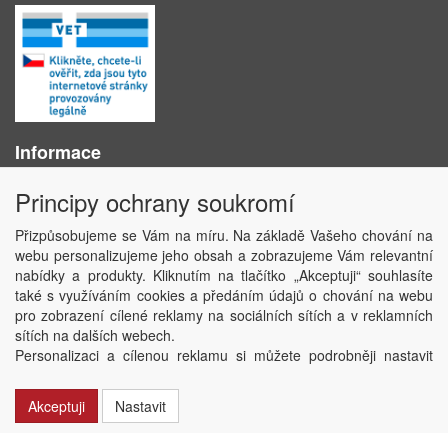
Informace
O nás
Principy ochrany soukromí
Obchodní podmínky
Ochrana osobních údajů
Přizpůsobujeme se Vám na míru. Na základě Vašeho chování na
Kontakt
webu personalizujeme jeho obsah a zobrazujeme Vám relevantní
Losování účtenek
nabídky a produkty. Kliknutím na tlačítko „Akceptuji“ souhlasíte
Aktuality
také s využíváním cookies a předáním údajů o chování na webu
Nastavení soukromí
pro zobrazení cílené reklamy na sociálních sítích a v reklamních
sítích na dalších webech.
Copyright © ABRA Software a.s. 2020
Personalizaci a cílenou reklamu si můžete podrobněji nastavit
nebo kdykoli vypnout po kliknutí na tlačítko „Nastavit“.
Akceptuji
Nastavit