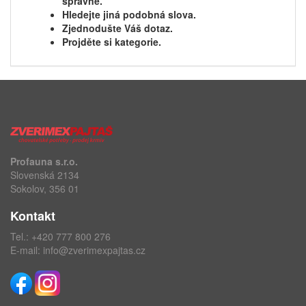
správně.
Hledejte jiná podobná slova.
Zjednodušte Váš dotaz.
Projděte si kategorie.
Profauna s.r.o.
Slovenská 2134
Sokolov, 356 01
Kontakt
Tel.:
+420 777 800 276
E-mail:
info@zverimexpajtas.cz