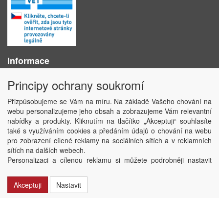
Informace
O nás
Principy ochrany soukromí
Obchodní podmínky
Ochrana osobních údajů
Přizpůsobujeme se Vám na míru. Na základě Vašeho chování na
Kontakt
webu personalizujeme jeho obsah a zobrazujeme Vám relevantní
Losování účtenek
nabídky a produkty. Kliknutím na tlačítko „Akceptuji“ souhlasíte
Aktuality
také s využíváním cookies a předáním údajů o chování na webu
Nastavení soukromí
pro zobrazení cílené reklamy na sociálních sítích a v reklamních
sítích na dalších webech.
Copyright © ABRA Software a.s. 2020
Personalizaci a cílenou reklamu si můžete podrobněji nastavit
nebo kdykoli vypnout po kliknutí na tlačítko „Nastavit“.
Akceptuji
Nastavit