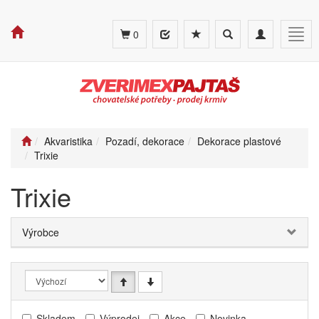
Toggle
Toggle
Togg
0
search
navigation
navig
Akvaristika
Pozadí, dekorace
Dekorace plastové
Trixie
Trixie
Výrobce
Skladem
Výprodej
Akce
Novinka