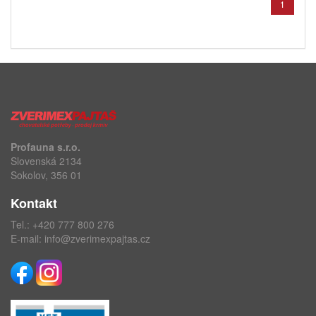
1
Profauna s.r.o.
Slovenská 2134
Sokolov, 356 01
Kontakt
Tel.:
+420 777 800 276
E-mail:
info@zverimexpajtas.cz