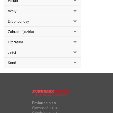
Holubi
Včely
Drobnochovy
Zahradní jezírka
Literatura
Ježci
Koně
Profauna s.r.o.
Slovenská 2134
Sokolov, 356 01