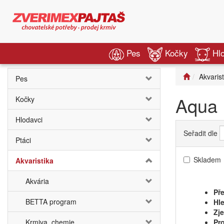
Pes
Kočky
Hl
Akvarist
Pes
Aqua 
Kočky
Hlodavci
Seřadit dle
Ptáci
Skladem
Akvaristika
Akvária
Pře
BETTA program
Hle
Zj
Krmiva, chemie
Pro