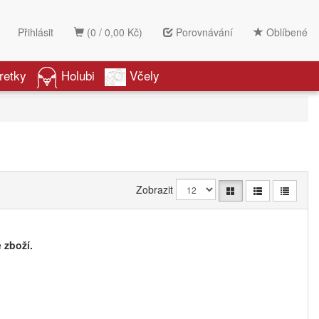
Přihlásit
(0 / 0,00 Kč)
Porovnávání
Oblíbené
retky
Holubi
Včely
Zobrazit
 zboží.