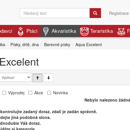
Registrace
odavci
Ptáci
Akvaristika
Teraristika
F
ika
Písky, drtě, dna
Barevné písky
Aqua Excelent
Excelent
Výprodej
Akce
Novinka
Nebylo nalezeno žádné
kontrolujte zadaný dotaz, zdali je zadán správně.
dejte jiná podobná slova.
ednodušte Váš dotaz.
jděte si kategorie.