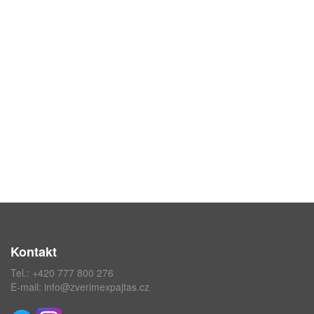
Kontakt
Tel.:
+420 777 800 276
E-mail:
info@zverimexpajtas.cz