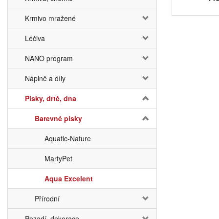
Krmivo mražené
Léčiva
NANO program
Náplně a díly
Písky, drtě, dna
Barevné písky
Aquatic-Nature
MartyPet
Aqua Excelent
Přírodní
Pozadí, dekorace