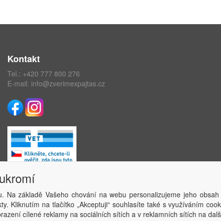
Kontakt
Tel.:
+420 777 800 276
E-mail:
info@zverimexpajtas.cz
oukromí
. Na základě Vašeho chování na webu personalizujeme jeho obsah
Copyright © ABRA Software a.s. 2020
y. Kliknutím na tlačítko „Akceptuji“ souhlasíte také s využíváním coo
azení cílené reklamy na sociálních sítích a v reklamních sítích na dal