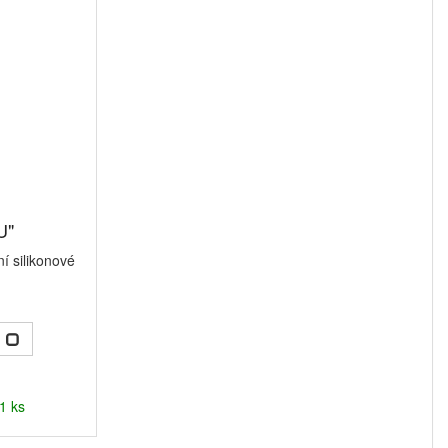
U"
í silikonové
č
1 ks