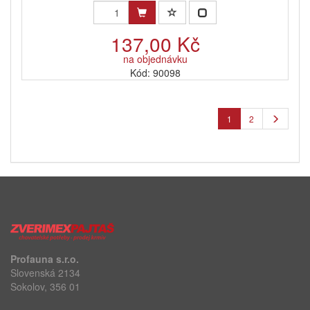
137,00 Kč
na objednávku
Kód: 90098
1
2
Profauna s.r.o.
Slovenská 2134
Sokolov, 356 01