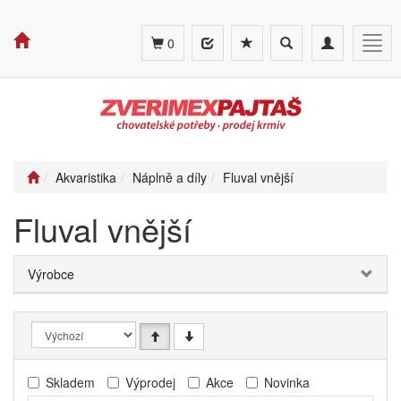
Toggle
Toggle
Togg
0
search
navigation
navig
Akvaristika
Náplně a díly
Fluval vnější
Fluval vnější
Výrobce
Skladem
Výprodej
Akce
Novinka