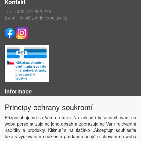
Kontakt
Tel.:
+420 777 800 276
E-mail:
info@zverimexpajtas.cz
Informace
O nás
Principy ochrany soukromí
Obchodní podmínky
Ochrana osobních údajů
Přizpůsobujeme se Vám na míru. Na základě Vašeho chování na
Kontakt
webu personalizujeme jeho obsah a zobrazujeme Vám relevantní
Losování účtenek
nabídky a produkty. Kliknutím na tlačítko „Akceptuji“ souhlasíte
Aktuality
také s využíváním cookies a předáním údajů o chování na webu
Nastavení soukromí