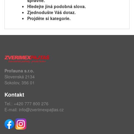
správně.
Hledejte jiná podobná slova.
Zjednodušte Váš dotaz.
Projděte si kategorie.
Profauna s.r.o.
Slovenská 2134
Sokolov, 356 01
Kontakt
Tel.:
+420 777 800 276
E-mail:
info@zverimexpajtas.cz