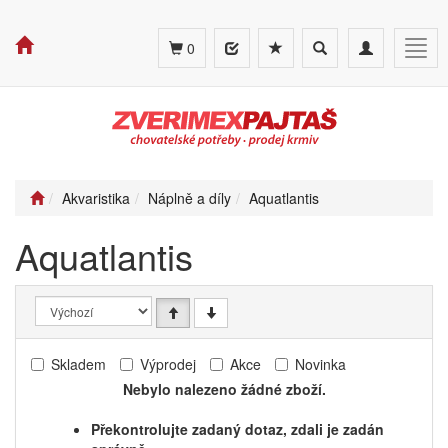
Toggle
Toggle
Togg
0
search
navigation
navig
Akvaristika
Náplně a díly
Aquatlantis
Aquatlantis
Skladem
Výprodej
Akce
Novinka
Nebylo nalezeno žádné zboží.
Překontrolujte zadaný dotaz, zdali je zadán