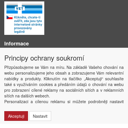
Informace
O nás
Principy ochrany soukromí
Obchodní podmínky
Ochrana osobních údajů
Přizpůsobujeme se Vám na míru. Na základě Vašeho chování na
Kontakt
webu personalizujeme jeho obsah a zobrazujeme Vám relevantní
Losování účtenek
nabídky a produkty. Kliknutím na tlačítko „Akceptuji“ souhlasíte
Aktuality
také s využíváním cookies a předáním údajů o chování na webu
Nastavení soukromí
pro zobrazení cílené reklamy na sociálních sítích a v reklamních
sítích na dalších webech.
Copyright © ABRA Software a.s. 2020
Personalizaci a cílenou reklamu si můžete podrobněji nastavit
nebo kdykoli vypnout po kliknutí na tlačítko „Nastavit“.
Akceptuji
Nastavit