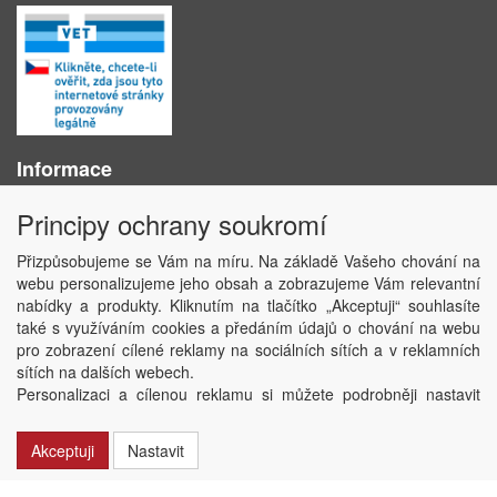
Informace
O nás
Principy ochrany soukromí
Obchodní podmínky
Ochrana osobních údajů
Přizpůsobujeme se Vám na míru. Na základě Vašeho chování na
Kontakt
webu personalizujeme jeho obsah a zobrazujeme Vám relevantní
Losování účtenek
nabídky a produkty. Kliknutím na tlačítko „Akceptuji“ souhlasíte
Aktuality
také s využíváním cookies a předáním údajů o chování na webu
Nastavení soukromí
pro zobrazení cílené reklamy na sociálních sítích a v reklamních
sítích na dalších webech.
Copyright © ABRA Software a.s. 2020
Personalizaci a cílenou reklamu si můžete podrobněji nastavit
nebo kdykoli vypnout po kliknutí na tlačítko „Nastavit“.
Akceptuji
Nastavit