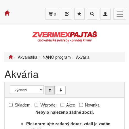
Toggle
Toggle
Togg
0
search
navigation
navig
Akvaristika
NANO program
Akvária
Akvária
Skladem
Výprodej
Akce
Novinka
Nebylo nalezeno žádné zboží.
Překontrolujte zadaný dotaz, zdali je zadán