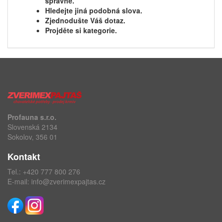
správně.
Hledejte jiná podobná slova.
Zjednodušte Váš dotaz.
Projděte si kategorie.
Profauna s.r.o.
Slovenská 2134
Sokolov, 356 01
Kontakt
Tel.:
+420 777 800 276
E-mail:
info@zverimexpajtas.cz