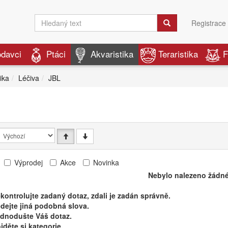
Registrace
odavci
Ptáci
Akvaristika
Teraristika
F
ika
Léčiva
JBL
Výprodej
Akce
Novinka
Nebylo nalezeno žádné
kontrolujte zadaný dotaz, zdali je zadán správně.
dejte jiná podobná slova.
ednodušte Váš dotaz.
jděte si kategorie.