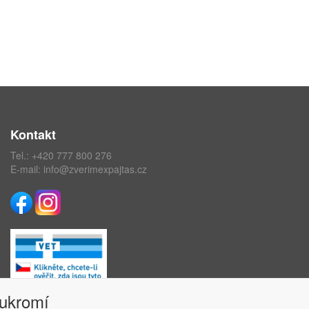
Kontakt
Tel.:
+420 777 800 276
E-mail:
info@zverimexpajtas.cz
oukromí