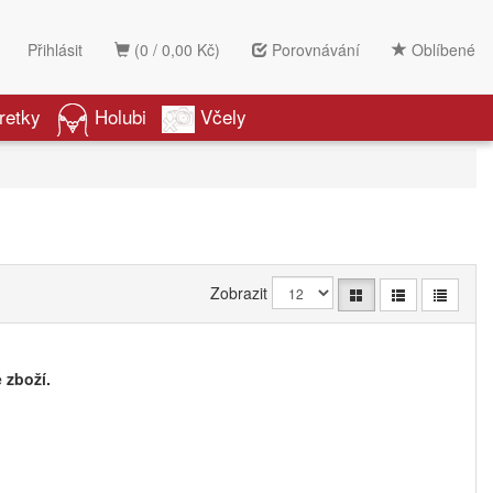
Přihlásit
(0 / 0,00 Kč)
Porovnávání
Oblíbené
retky
Holubi
Včely
Zobrazit
 zboží.