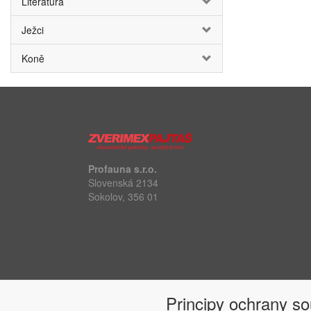
Literatura
Ježci
Koně
Profauna s.r.o.
Slovenská 2134
Sokolov, 356 01
Principy ochrany s