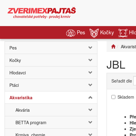
Pes
Kočky
Hl
Akvarist
Pes
JBL
Kočky
Hlodavci
Seřadit dle
Ptáci
Skladem
Akvaristika
Akvária
Pře
BETTA program
Hle
Zj
Krmiva, chemie
Pro