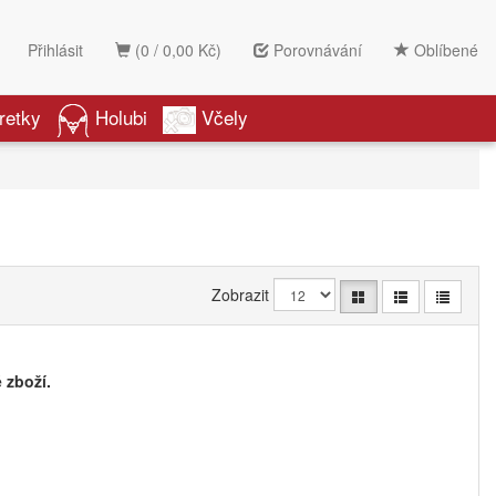
Přihlásit
(0 / 0,00 Kč)
Porovnávání
Oblíbené
retky
Holubi
Včely
Zobrazit
 zboží.