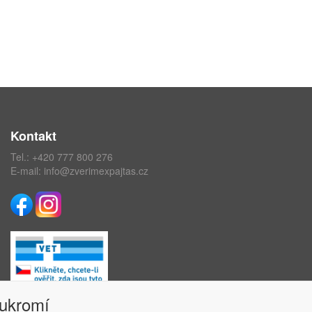
Kontakt
Tel.:
+420 777 800 276
E-mail:
info@zverimexpajtas.cz
oukromí