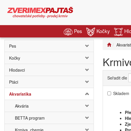
Pes
Kočky
Hl
Akvarist
Pes
Krmiv
Kočky
Hlodavci
Seřadit dle
Ptáci
Skladem
Akvaristika
Akvária
Pře
BETTA program
Hle
Zj
Krmiva, chemie
Pro