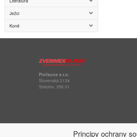
Literatura
Ježci
Koně
Profauna s.r.o.
Slovenská 2134
Sokolov, 356 01
Principy ochrany s