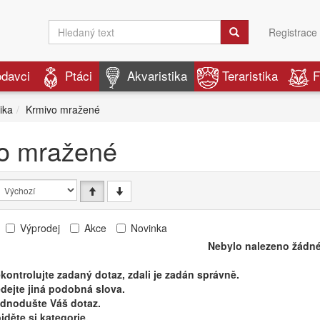
Registrace
odavci
Ptáci
Akvaristika
Teraristika
F
ika
Krmivo mražené
o mražené
Výprodej
Akce
Novinka
Nebylo nalezeno žádné
kontrolujte zadaný dotaz, zdali je zadán správně.
dejte jiná podobná slova.
ednodušte Váš dotaz.
jděte si kategorie.